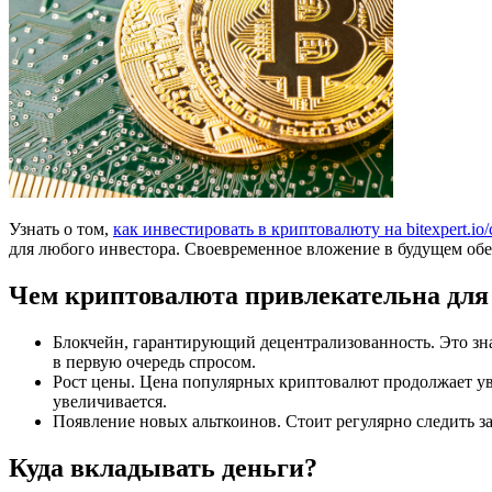
Узнать о том,
как инвестировать в криптовалюту на bitexpert.io/c
для любого инвестора. Своевременное вложение в будущем об
Чем криптовалюта привлекательна для
Блокчейн, гарантирующий децентрализованность. Это зна
в первую очередь спросом.
Рост цены. Цена популярных криптовалют продолжает увер
увеличивается.
Появление новых альткоинов. Стоит регулярно следить з
Куда вкладывать деньги?