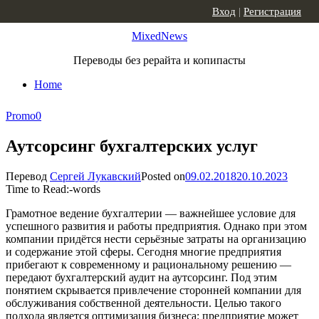
Skip to content
Вход
|
Регистрация
MixedNews
Переводы без рерайта и копипасты
Home
Promo
0
Аутсорсинг бухгалтерских услуг
Перевод
Сергей Лукавский
Posted on
09.02.2018
20.10.2023
Time to Read:
-
words
Грамотное ведение бухгалтерии — важнейшее условие для
успешного развития и работы предприятия. Однако при этом
компании придётся нести серьёзные затраты на организацию
и содержание этой сферы. Сегодня многие предприятия
прибегают к современному и рациональному решению —
передают бухгалтерский аудит на аутсорсинг. Под этим
понятием скрывается привлечение сторонней компании для
обслуживания собственной деятельности. Целью такого
подхода является оптимизация бизнеса: предприятие может