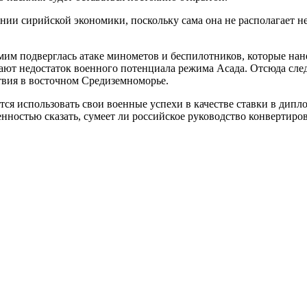
нии сирийской экономики, поскольку сама она не располагает н
мим подверглась атаке минометов и беспилотников, которые на
т недостаток военного потенциала режима Асада. Отсюда следуе
твия в восточном Средиземноморье.
тся использовать свои военные успехи в качестве ставки в дип
енностью сказать, сумеет ли российское руководство конвертиро