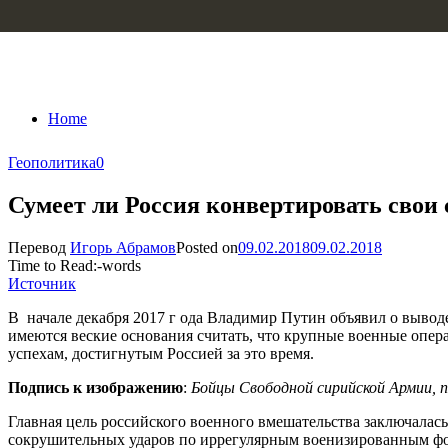
Skip to content
Home
Геополитика
0
Сумеет ли Россия конвертировать свои
Перевод
Игорь Абрамов
Posted on
09.02.2018
09.02.2018
Time to Read:
-
words
Источник
В начале декабря 2017 г ода Владимир Путин объявил о выводе
имеются веские основания считать, что крупные военные операц
успехам, достигнутым Россией за это время.
Подпись к изображению
:
Бойцы Свободной сирийской Армии, п
Главная цель российского военного вмешательства заключалась
сокрушительных ударов по иррегулярным военизированным фор