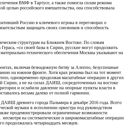
еспечения ВМФ в Тартусе, а также помогла силам режима
ной целью российского вмешательства, она способствовала
ративший Россию в ключевого игрока в переговорах о
язательствам защищать своих союзников и способность
ическим структурам на Ближнем Востоке. По словам
Гераса, «со своей базы в Сирии, русские могут продолжить
я материально-технического обеспечения Москвы указывают на
ронтах, включая безнадежную битву за Алеппо, безуспешные
панию на южном фронте. Хотя крах режима был на тот момент
леппо, одновременно продолжая масштабные операции в других
ой Сирии, а не на силах ДАИШ, сосредоточенных на востоке
ритории и ослабили давление на опорные пункты власти в
ставалось весьма далеко от полной гармонии.
 ДАИШ древнего города Пальмира в декабре 2016 года. Всего
ической музыки в исполнении оркестра под руководством
 также продемонстрировали ограниченные возможности
ом, несмотря на систематические и широкомасштабные операции
ого продолжалась четырнадцать месяцев.