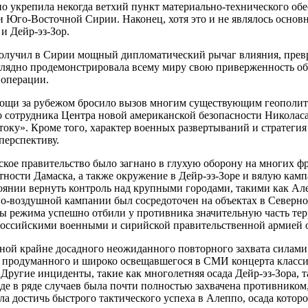
но укрепила некогда ветхий пункт материально-технического об
и Юго-Восточной Сирии. Наконец, хотя это и не являлось основ
 Дейр-эз-Зор.
 получил в Сирии мощный дипломатический рычаг влияния, прев
глядно продемонстрировала всему миру свою приверженность об
 операции.
мощи за рубежом бросило вызов многим существующим геополит
 сотрудника Центра новой американской безопасности Николаса 
оку». Кроме того, характер военных развертываний и стратеги
перспективу.
ское правительство было загнано в глухую оборону на многих ф
ности Дамаска, а также окружение в Дейр-эз-Зоре и вялую кам
тоянии вернуть контроль над крупными городами, такими как А
но-воздушной кампании был сосредоточен на объектах в Северн
ы режима успешно отбили у противника значительную часть тер
российскими военными и сирийской правительственной армией о
ной крайне досадного неожиданного повторного захвата силами
но продуманного и широко освещавшегося в СМИ концерта класс
 Другие инциденты, такие как многолетняя осада Дейр-эз-Зора,
роде в ряде случаев была почти полностью захвачена противник
ла достичь быстрого тактического успеха в Алеппо, осада котор