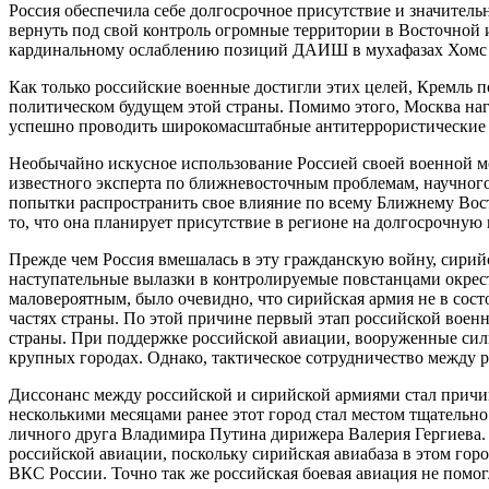
Россия обеспечила себе долгосрочное присутствие и значитель
вернуть под свой контроль огромные территории в Восточной 
кардинальному ослаблению позиций ДАИШ в мухафазах Хомс и
Как только российские военные достигли этих целей, Кремль
политическом будущем этой страны. Помимо этого, Москва на
успешно проводить широкомасштабные антитеррористические
Необычайно искусное использование Россией своей военной 
известного эксперта по ближневосточным проблемам, научного
попытки распространить свое влияние по всему Ближнему Вост
то, что она планирует присутствие в регионе на долгосрочную 
Прежде чем Россия вмешалась в эту гражданскую войну, сирий
наступательные вылазки в контролируемые повстанцами окрест
маловероятным, было очевидно, что сирийская армия не в сос
частях страны. По этой причине первый этап российской воен
страны. При поддержке российской авиации, вооруженные сил
крупных городах. Однако, тактическое сотрудничество между 
Диссонанс между российской и сирийской армиями стал причи
несколькими месяцами ранее этот город стал местом тщатель
личного друга Владимира Путина дирижера Валерия Гергиева.
российской авиации, поскольку сирийская авиабаза в этом го
ВКС России. Точно так же российская боевая авиация не помог