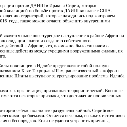
 операции против ДАИШ в Ираке и Сирии, которые
ной коалицией по борьбе против ДАИШ во главе с США.
кращению территорий, которые находились под контролем
016 года, также можно отчасти объяснить внутренними
й является нынешнее турецкое наступление в районе Африн на
консолидации власти и созданию собственного
вых действий в Африне, что, возможно, было сигналом о
и военные действия между турецкими вооруженными силами, их
го.
Силы повстанцев в Идлибе представляют собой полную
названием Хаят Тахрир-аш-Шам, ранее известный как фронт
диненные Штаты выступают за урегулирование проблемы Идлиба
ами как организация, признанная террористической. Военные
е имеются некоторые признаки, что достижение поставленных
рритории сейчас полностью разрушены войной. Сирийское
тическими проблемами. Остается неясным, из каких источников
ия и беспорядков. Если не удастся устранить причины,