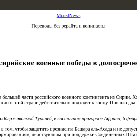
MixedNews
Переводы без рерайта и копипасты
 сирийские военные победы в долгосрочн
 большей части российского военного контингента из Сирии. Хо
ии в этой стране действительно подходят к концу. Прошло два го
оддерживаемой Турцией, в восточном пригороде Африна, 6 февра
 в том, чтобы защитить президента Башара аль-Асада и не допу
мированиям, действующим при поддержке Соединенных Штатов, 