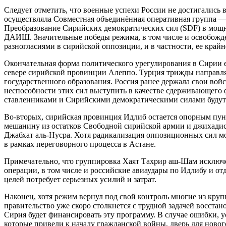
Следует отметить, что военные успехи России не достигались
осуществляла Совместная объединённая оперативная группа 
Преобразование Сирийских демократических сил (SDF) в мощн
ДАИШ. Значительные победы режима, в том числе и освобожде
разногласиями в сирийской оппозиции, и в частности, ее кра
Окончательная форма политического урегулирования в Сирии е
севере сирийской провинции Алеппо. Турция трижды направля
государственного образования. Россия ранее держала свои вой
неспособности этих сил выступить в качестве сдерживающего
ставленниками и Сирийскими демократическими силами будут 
Во-вторых, сирийская провинция Идлиб остается опорным пун
мешанину из остатков Свободной сирийской армии и джихадис
Джабхат аль-Нусра. Хотя радикализация оппозиционных сил м
в рамках переговорного процесса в Астане.
Примечательно, что группировка Хаят Тахрир аш-Шам исключе
операции, в том числе и российские авиаудары по Идлибу и о
целей потребует серьезных усилий и затрат.
Наконец, хотя режим вернул под свой контроль многие из кру
правительство уже скоро столкнется с трудной задачей восст
Сирия будет финансировать эту программу. В случае ошибки, у
которые привели к началу гражданской войны, дверь для новог