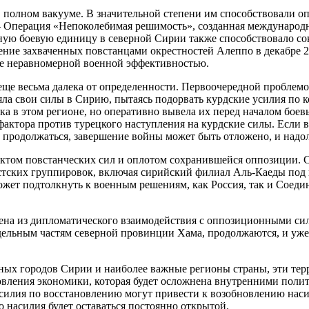
 в полном вакууме. В значительной степени им способствовали
— Операция «Непоколебимая решимость», созданная международ
ую боевую единицу в северной Сирии также способствовало со
ние захваченных повстанцами окрестностей Алеппо в декабре 2
йне неравномерной военной эффективностью.
ще весьма далека от определенности. Первоочередной проблемо
ла свои силы в Сирию, пытаясь подорвать курдские усилия по 
ска в этом регионе, но оперативно вывела их перед началом бое
 фактора против турецкого наступления на курдские силы. Есл
продолжаться, завершение войны может быть отложено, и надол
ктом повстанческих сил и оплотом сохранившейся оппозиции. 
тских группировок, включая сирийский филиал Аль-Каеды под 
ожет подтолкнуть к военным решениям, как Россия, так и Сое
на из дипломатического взаимодействия с оппозиционными сил
тдельным частям северной провинции Хама, продолжаются, и уж
пных городов Сирии и наиболее важные регионы страны, эти те
ановления экономики, которая будет осложнена внутренними поли
силия по восстановлению могут привести к возобновлению насил
о насилия будет оставаться постоянно открытой.