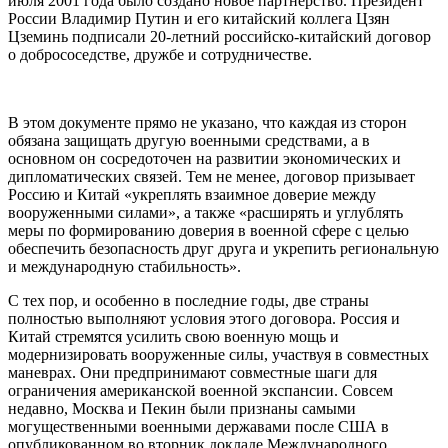
июля 2001 года было создано новое партнерство. Президент
России Владимир Путин и его китайский коллега Цзян
Цземинь подписали 20-летний российско-китайский договор
о добрососедстве, дружбе и сотрудничестве.
В этом документе прямо не указано, что каждая из сторон
обязана защищать другую военными средствами, а в
основном он сосредоточен на развитии экономических и
дипломатических связей. Тем не менее, договор призывает
Россию и Китай «укреплять взаимное доверие между
вооруженными силами», а также «расширять и углублять
меры по формированию доверия в военной сфере с целью
обеспечить безопасность друг друга и укрепить региональную
и международную стабильность».
С тех пор, и особенно в последние годы, две страны
полностью выполняют условия этого договора. Россия и
Китай стремятся усилить свою военную мощь и
модернизировать вооруженные силы, участвуя в совместных
маневрах. Они предпринимают совместные шаги для
ограничения американской военной экспансии. Совсем
недавно, Москва и Пекин были признаны самыми
могущественными военными державами после США в
опубликованном во вторник докладе Международного