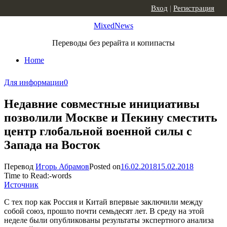
Skip to content
Вход
|
Регистрация
MixedNews
Переводы без рерайта и копипасты
Home
Для информации
0
Недавние совместные инициативы
позволили Москве и Пекину сместить
центр глобальной военной силы с
Запада на Восток
Перевод
Игорь Абрамов
Posted on
16.02.2018
15.02.2018
Time to Read:
-
words
Источник
С тех пор как Россия и Китай впервые заключили между
собой союз, прошло почти семьдесят лет. В среду на этой
неделе были опубликованы результаты экспертного анализа