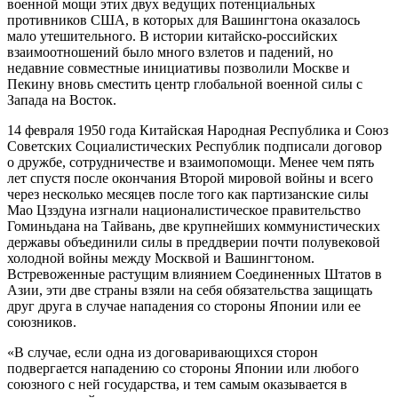
военной мощи этих двух ведущих потенциальных
противников США, в которых для Вашингтона оказалось
мало утешительного. В истории китайско-российских
взаимоотношений было много взлетов и падений, но
недавние совместные инициативы позволили Москве и
Пекину вновь сместить центр глобальной военной силы с
Запада на Восток.
14 февраля 1950 года Китайская Народная Республика и Союз
Советских Социалистических Республик подписали договор
о дружбе, сотрудничестве и взаимопомощи. Менее чем пять
лет спустя после окончания Второй мировой войны и всего
через несколько месяцев после того как партизанские силы
Мао Цзэдуна изгнали националистическое правительство
Гоминьдана на Тайвань, две крупнейших коммунистических
державы объединили силы в преддверии почти полувековой
холодной войны между Москвой и Вашингтоном.
Встревоженные растущим влиянием Соединенных Штатов в
Азии, эти две страны взяли на себя обязательства защищать
друг друга в случае нападения со стороны Японии или ее
союзников.
«В случае, если одна из договаривающихся сторон
подвергается нападению со стороны Японии или любого
союзного с ней государства, и тем самым оказывается в