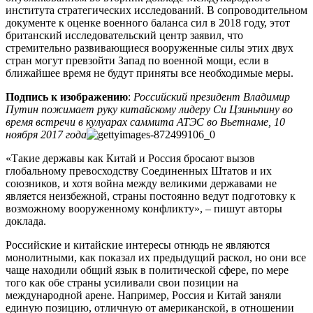
института стратегических исследований. В сопроводительном
документе к оценке военного баланса сил в 2018 году, этот
британский исследовательский центр заявил, что
стремительно развивающиеся вооруженные силы этих двух
стран могут превзойти Запад по военной мощи, если в
ближайшее время не будут приняты все необходимые меры.
Подпись к изображению
:
Российский президент Владимир
Путин пожимает руку китайскому лидеру Си Цзиньпину во
время встречи в кулуарах саммита АТЭС во Вьетнаме, 10
ноября 2017 года
«Такие державы как Китай и Россия бросают вызов
глобальному превосходству Соединенных Штатов и их
союзников, и хотя война между великими державами не
является неизбежной, страны постоянно ведут подготовку к
возможному вооруженному конфликту», – пишут авторы
доклада.
Российские и китайские интересы отнюдь не являются
монолитными, как показал их предыдущий раскол, но они все
чаще находили общий язык в политической сфере, по мере
того как обе страны усиливали свои позиции на
международной арене. Например, Россия и Китай заняли
единую позицию, отличную от американской, в отношении