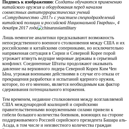
Подпись к изображению
:
Солдаты обучаются применению
китайского оружия и оборудования перед началом
совместных антитеррористических учений
«Сотрудничество -2017» с участием спецподразделений
китайской полиции и российской Национальной Гвардии», 4
декабря 2017 года
Лишь немногие аналитики предсказывают возможность
непосредственного военного столкновения между США и их
российскими и китайскими соперниками, но исключительно
напряженная ситуация в Сирии и Северной Корее порой
угрожает втянуть ведущие мировые державы в серьезный
конфликт. Соединенные Штаты продолжают оказывать
давление на верховного лидера Северной Кореи Ким Чен
Ына, угрожая военными действиями в случае его отказа от
прекращения разработки и испытаний ядерного оружия,
которое, по его мнению, является необходимым как фактор
сдерживания потенциального вторжения.
Тем временем, недавние столкновения между возглавляемой
США международной коалицией и сирийскими
правительственными вооруженными силами привели к
гибели большого количества боевиков, воюющих на стороне
поддерживаемого Россией сирийского президента Башара аль-
Асада, в том числе и неизвестного количества граждан