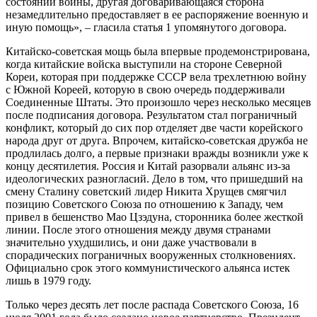
состоянии войны, другая договаривающаяся сторона
незамедлительно предоставляет в ее распоряжение военную и
иную помощь», – гласила статья 1 упомянутого договора.
Китайско-советская мощь была впервые продемонстрирована,
когда китайские войска выступили на стороне Северной
Кореи, которая при поддержке СССР вела трехлетнюю войну
с Южной Кореей, которую в свою очередь поддерживали
Соединенные Штаты. Это произошло через несколько месяцев
после подписания договора. Результатом стал пограничный
конфликт, который до сих пор отделяет две части корейского
народа друг от друга. Впрочем, китайско-советская дружба не
продлилась долго, а первые признаки вражды возникли уже к
концу десятилетия. Россия и Китай разорвали альянс из-за
идеологических разногласий. Дело в том, что пришедший на
смену Сталину советский лидер Никита Хрущев смягчил
позицию Советского Союза по отношению к Западу, чем
привел в бешенство Мао Цзэдуна, сторонника более жесткой
линии. После этого отношения между двумя странами
значительно ухудшились, и они даже участвовали в
спорадических пограничных вооруженных столкновениях.
Официально срок этого коммунистического альянса истек
лишь в 1979 году.
Только через десять лет после распада Советского Союза, 16