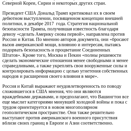
Северной Кореи, Сирии и некоторых других стран.
Президент США Дональд Трамп критиковал их в своем
дебютном выступлении, посвященном концепции внешней
политики, в декабре 2017 года. Стратегия национальной
безопасности Трампа, получившая известность благодаря
девизу «сделать Америку снова первой», направлена против
России и Китая. По мнению авторов документа, они «бросают
вызов американской мощи, влиянию и интересам, пытаясь
подорвать безопасность и процветание Соединенных
Штатов». Кроме того, Москва и Пекин «полны решимости
сделать экономические отношения менее свободными и менее
справедливыми, а также укреплять свои вооруженные силы и
контролировать информацию с целью угнетения собственных
народов и расширения своего влияния в мире».
Россия и Китай выражают неудовлетворенность по поводу
сложившегося в США мнения, что они являются
враждебными державами, и предполагают, что Вашингтон все
еще мыслит категориями минувшей холодной войны и пока с
трудом ориентируется в новом многополярном
геополитическом пространстве. Они также решительно
выступают против американского военного присутствия
вблизи своих границ в Европе и Азии соответственно.