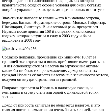
несправедливого налогообложения, в рамках которой
правительства создают особые условия для очень богатых
людей и управляющих их деньгами финансовых институтов.
Знаменитые налоговые гавани – это Каймановы острова,
Бермуды, Багамы, Нормандские острова, Монако, Гибралтар,
Швейцария, Сингапур. В «налоговый рай» превратился
Израиль после принятия 168-й поправки к налоговому
кодексу, которая вступила в силу в 2003 году и была
расширена в 2008 году.
Согласно поправке, прожившие как минимум 10 лет за
границей экспатрианты и вновь прибывшие иммигранты на
10 лет освобождаются от налогов на зарубежные активы,
каким бы ни было их происхождение. Доход остальных
граждан Израиля облагается налогом вне зависимости от того,
получен он внутри страны или за границей.
Поправка превратила Израиль в налоговую гавань, и
эмиграция в страну стала выгодной с финансовой точки
зрения.
Доход от прироста капитала не облагается налогом, и это
главная причина иммиграции очень богатых людей, так как