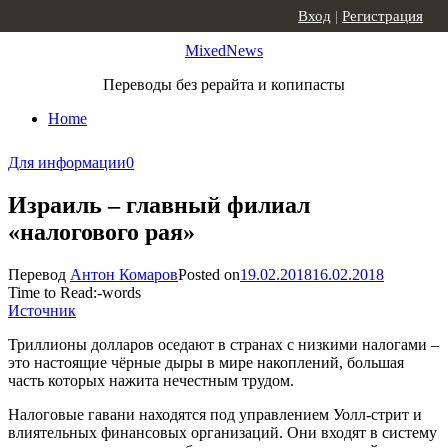
Skip to content
Вход
|
Регистрация
MixedNews
Переводы без рерайта и копипасты
Home
Для информации
0
Израиль – главный филиал
«налогового рая»
Перевод
Антон Комаров
Posted on
19.02.2018
16.02.2018
Time to Read:
-
words
Источник
Триллионы долларов оседают в странах с низкими налогами –
это настоящие чёрные дыры в мире накоплений, большая
часть которых нажита нечестным трудом.
Налоговые гавани находятся под управлением Уолл-стрит и
влиятельных финансовых организаций. Они входят в систему