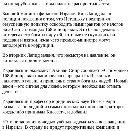
на их зарубежные активы налог не распространяется.
Бывший министр финансов Израиля Яир Лапид дал в
полиции показания о том, что Нетаньяху предпринял
безуспешную попытку освободить иммигрантов от налогов
на 20 лет с помощью 168-й поправки. Это было сделано в
интересах его богатых друзей, которые не скупились на
подарки и взятки, из-за чего премьер-министра могут
заподозрить в коррупции.
Во вторник Лапид заявил, что несмотря на давление, он
«отказался принять закон».
Израильский экономист Авичай Снир сообщает: «С помощью
168-й поправки планировалось превратить Израиль в
налоговую гавань и привлечь в страну богатых людей. Новый
закон – это сигнал для людей, которым необходимо отмыть
деньги».
Израильский профессор юридических наук Йосеф Эдри
назвал закон «одной из самых постыдных поправок, которые
когда-либо принимал Кнессет», и добавил:
«Это не заставит молодых учёных задуматься о возвращении
в Израиль. В страну не придут продуктивные компании и