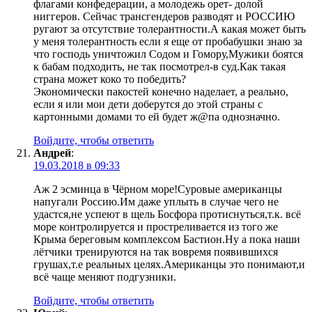
флагами конфедерации, а молодежь орет- долой
ниггеров. Сейчас трансгендеров разводят и РОССИЮ
ругают за отсутствие толерантности.А какая может быть
у меня толерантность если я еще от пробабушки знаю за
что господь уничтожил Содом и Гомору,Мужики боятся
к бабам подходить, не так посмотрел-в суд.Как такая
страна может коко то победить?
Экономически пакостей конечно наделает, а реально,
если я или мои дети доберутся до этой страны с
картонными домами то ей будет ж@па однозначно.
Войдите, чтобы ответить
Андрей
:
19.03.2018 в 09:33
Аж 2 эсминца в Чёрном море!Суровые американцы
напугали Россию.Им даже уплыть в случае чего не
удастся,не успеют в щель Босфора протиснуться,т.к. всё
море контролируется и простреливается из того же
Крыма береговым комплексом Бастион.Ну а пока наши
лётчики тренируются на так вовремя появившихся
грушах,т.е реальных целях.Американцы это понимают,и
всё чаще меняют подгузники.
Войдите, чтобы ответить