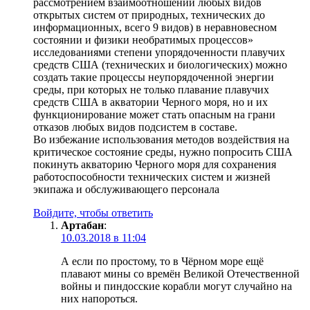
рассмотрением взаимоотношений любых видов
открытых систем от природных, технических до
информационных, всего 9 видов) в неравновесном
состоянии и физики необратимых процессов»
исследованиями степени упорядоченности плавучих
средств США (технических и биологических) можно
создать такие процессы неупорядоченной энергии
среды, при которых не только плавание плавучих
средств США в акватории Черного моря, но и их
функционирование может стать опасным на грани
отказов любых видов подсистем в составе.
Во избежание использования методов воздействия на
критическое состояние среды, нужно попросить США
покинуть акваторию Черного моря для сохранения
работоспособности технических систем и жизней
экипажа и обслуживающего персонала
Войдите, чтобы ответить
Артабан
:
10.03.2018 в 11:04
А если по простому, то в Чёрном море ещё
плавают мины со времён Великой Отечественной
войны и пиндосские корабли могут случайно на
них напороться.