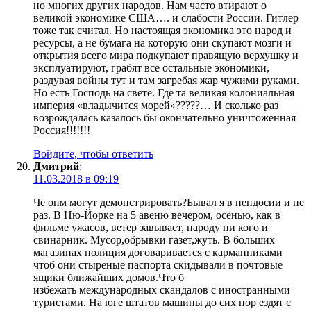
но многих других народов. Нам часто втирают о
великой экономике США…. и слабости России. Гитлер
тоже так считал. Но настоящая экономика это народ и
ресурсы, а не бумага на которую они скупают мозги и
открытия всего мира подкупают правящую верхушку и
эксплуатируют, грабят все остальные экономики,
раздувая войны тут и там загребая жар чужими руками.
Но есть Господь на свете. Где та великая колониальная
империя «владычится морей»?????… И сколько раз
возрождалась казалось бы окончательно уничтоженная
Россия!!!!!!!
Войдите, чтобы ответить
Дмитрий
:
11.03.2018 в 09:19
Че онм могут демонстрировать?Бывал я в пендосии и не
раз. В Ню-Йорке на 5 авеню вечером, осенью, как в
фильме ужасов, ветер завывает, народу ни кого и
свинарник. Мусор,обрывки газет,жуть. В больших
магазинах полиция договаривается с карманниками
чтоб они стыреные паспорта скидывали в почтовые
ящики ближайших домов.Что б
избежать международных скандалов с иностранными
туристами. На юге штатов машины до сих пор ездят с