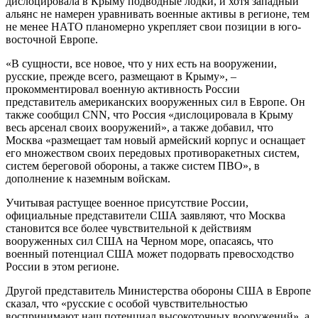
дислоцировала в Крыму подводные лодки, и хотя западный
альянс не намерен уравнивать военные активы в регионе, тем
не менее НАТО планомерно укрепляет свои позиции в юго-
восточной Европе.
«В сущности, все новое, что у них есть на вооружении,
русские, прежде всего, размещают в Крыму», –
прокомментировал военную активность России
представитель американских вооруженных сил в Европе. Он
также сообщил CNN, что Россия «дислоцировала в Крыму
весь арсенал своих вооружений», а также добавил, что
Москва «размещает там новый армейский корпус и оснащает
его множеством своих передовых противоракетных систем,
систем береговой обороны, а также систем ПВО», в
дополнение к наземным войскам.
Учитывая растущее военное присутствие России,
официальные представители США заявляют, что Москва
становится все более чувствительной к действиям
вооруженных сил США на Черном море, опасаясь, что
военный потенциал США может подорвать превосходство
России в этом регионе.
Другой представитель Министерства обороны США в Европе
сказал, что «русские с особой чувствительностью
воспринимают наш потенциал высокоточных вооружений», а