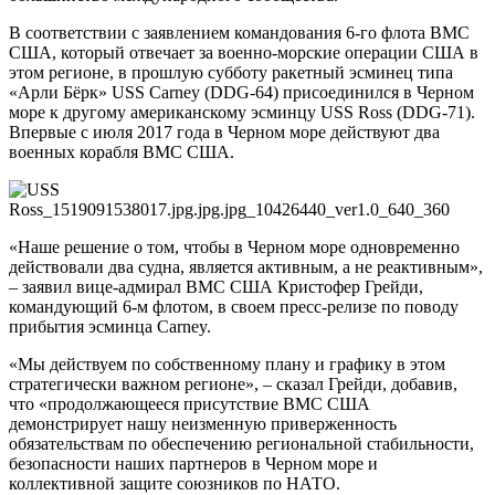
В соответствии с заявлением командования 6-го флота ВМС
США, который отвечает за военно-морские операции США в
этом регионе, в прошлую субботу ракетный эсминец типа
«Арли Бёрк» USS Carney (DDG-64) присоединился в Черном
море к другому американскому эсминцу USS Ross (DDG-71).
Впервые с июля 2017 года в Черном море действуют два
военных корабля ВМС США.
«Наше решение о том, чтобы в Черном море одновременно
действовали два судна, является активным, а не реактивным»,
– заявил вице-адмирал ВМС США Кристофер Грейди,
командующий 6-м флотом, в своем пресс-релизе по поводу
прибытия эсминца Carney.
«Мы действуем по собственному плану и графику в этом
стратегически важном регионе», – сказал Грейди, добавив,
что «продолжающееся присутствие ВМС США
демонстрирует нашу неизменную приверженность
обязательствам по обеспечению региональной стабильности,
безопасности наших партнеров в Черном море и
коллективной защите союзников по НАТО.