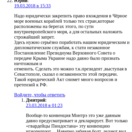
Юрий
:
19.03.2018 в 15:33
Надо юридически закрепить право вхождения в Чёрное
море военных кораблей только тех стран,которые
расположены на берегах этого, по сути
внутриевропейского моря, а для остальных наложить
строжайший запрет.
Здесь нужно серьёзно поработать нашим юридическим и
дипломатическим службам, к стати незаконное
Постановление Президиума Верховного Совета о
передаче Крыма Украине надо давно было признать
ничтожным и
отменить. Сделать это можно т.к.президент ,выступая в
Севастополе, сказал о незаконности этой передачи.
Такой юридический Акт снимет много вопросов и
претензий к РФ.
Войдите, чтобы ответить
Дмитрий
:
23.03.2018 в 01:23
Вообще-то конвенция Монтрэ это уже давным
давно предусматривает и декларирует. Вот только
«гвардейцы Пиндостана» эту конвенцию
игнорируют… Наверно забивая болт, делают вид,