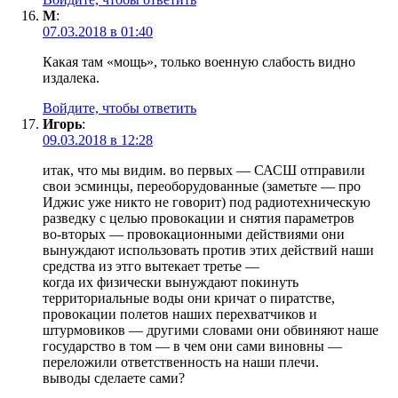
М
:
07.03.2018 в 01:40
Какая там «мощь», только военную слабость видно
издалека.
Войдите, чтобы ответить
Игорь
:
09.03.2018 в 12:28
итак, что мы видим. во первых — САСШ отправили
свои эсминцы, переоборудованные (заметьте — про
Иджис уже никто не говорит) под радиотехническую
разведку с целью провокации и снятия параметров
во-вторых — провокационными действиями они
вынуждают использовать против этих действий наши
средства из этго вытекает третье —
когда их физически вынуждают покинуть
территориальные воды они кричат о пиратстве,
провокации полетов наших перехватчиков и
штурмовиков — другими словами они обвиняют наше
государство в том — в чем они сами виновны —
переложили ответственность на наши плечи.
выводы сделаете сами?