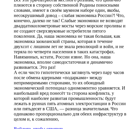
плюются в сторону собственной Родины поносными
словами, имеют в своём заумном наборе один, якобы,
несокрушимый довод – слабая экономика России?! Что,
конечно, далеко не так! Слабые экономики не возводят
двадцатикилометровые мосты через морские проливы и
не создают сверхзвуковые истребители пятого
поколения. Да, наша экономика не такая большая, как
экономика заокеанской страны, которая в течение
двухсот с лишним лет не знала революций и войн, и не
теряла по четверти населения в таких катастрофах.
Навязанных, кстати, России извне. Но она, наша
экономика, вполне самодостаточная и динамично
развивается. Это раз!
А если чисто гипотетически заглянуть через пару часов
после обмена ядерными «подарками» между
непримиримыми сторонами, то их обоюдный
экономический потенциал одномоментно уравняется. И
наибольший вред понесёт та сторона конфликта, у
которой наиболее развитая промышленность: будут
лежать в руинах пять атомных электростанции в России
или пятьдесят в США, — разница значительная. Что
одинаково пропорционально для обеих инфраструктур в
целом и, к сожалению,
Войдите, чтобы ответить