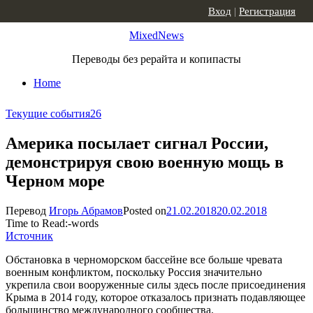
Skip to content
Вход
|
Регистрация
MixedNews
Переводы без рерайта и копипасты
Home
Текущие события
26
Америка посылает сигнал России,
демонстрируя свою военную мощь в
Черном море
Перевод
Игорь Абрамов
Posted on
21.02.2018
20.02.2018
Time to Read:
-
words
Источник
Обстановка в черноморском бассейне все больше чревата
военным конфликтом, поскольку Россия значительно
укрепила свои вооруженные силы здесь после присоединения
Крыма в 2014 году, которое отказалось признать подавляющее
большинство международного сообщества.