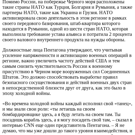
Помимо России, на побережье Черного моря расположены
такие страны НАТО как Турция, Болгария и Румыния, а также
партнеры НАТО, такие как Украина и Грузия. НАТО
активизировала свою деятельность в этом регионе в рамках
своего передового базирования, штаб-квартира которого
находится в Румынии, одной из шести стран НАТО, которая
выполнила требование устава альянса и потратила 2 процента
своего валового внутреннего продукта на нужды обороны.
Должностные лица Пентагона утверждают, что учитывая
усиление напряженности и активизацию военных операций в
регионе, важно увеличить частоту действий США и тем
самым снизить чувствительность России к военному
присутствию в Черном море вооруженных сил Соединенных
Штатов. Это должно способствовать выработке правил
безопасного сосуществования и действий военных двух стран
в непосредственной близости друг от друга, как это было в
эпоху холодной войны.
«Во времена холодной войны каждый исполнял свой «танец»,
и мы знали свои роли: «ты летаешь на своем
бомбардировщике здесь, а я буду летать на своем там. Ты
посадишь корабль здесь, а я могу посадить свой там, – сказал в
интервью CNN еще один представитель Пентагона. – Я не
думаю, что мы уже дошли до такого уровня взаимодействия, и