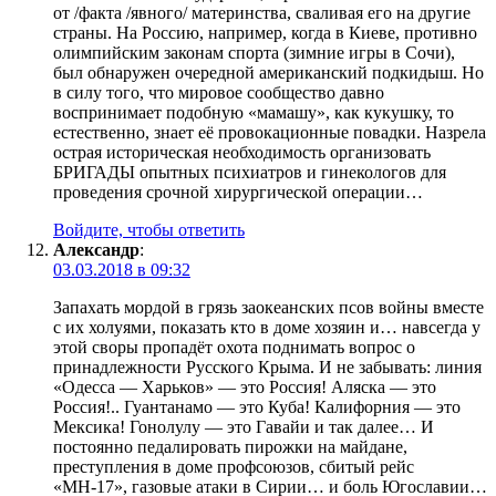
от /факта /явного/ материнства, сваливая его на другие
страны. На Россию, например, когда в Киеве, противно
олимпийским законам спорта (зимние игры в Сочи),
был обнаружен очередной американский подкидыш. Но
в силу того, что мировое сообщество давно
воспринимает подобную «мамашу», как кукушку, то
естественно, знает её провокационные повадки. Назрела
острая историческая необходимость организовать
БРИГАДЫ опытных психиатров и гинекологов для
проведения срочной хирургической операции…
Войдите, чтобы ответить
Александр
:
03.03.2018 в 09:32
Запахать мордой в грязь заокеанских псов войны вместе
с их холуями, показать кто в доме хозяин и… навсегда у
этой своры пропадёт охота поднимать вопрос о
принадлежности Русского Крыма. И не забывать: линия
«Одесса — Харьков» — это Россия! Аляска — это
Россия!.. Гуантанамо — это Куба! Калифорния — это
Мексика! Гонолулу — это Гавайи и так далее… И
постоянно педалировать пирожки на майдане,
преступления в доме профсоюзов, сбитый рейс
«МН-17», газовые атаки в Сирии… и боль Югославии…