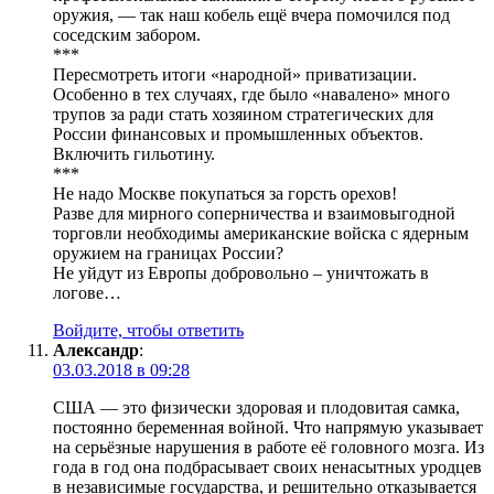
оружия, — так наш кобель ещё вчера помочился под
соседским забором.
***
Пересмотреть итоги «народной» приватизации.
Особенно в тех случаях, где было «навалено» много
трупов за ради стать хозяином стратегических для
России финансовых и промышленных объектов.
Включить гильотину.
***
Не надо Москве покупаться за горсть орехов!
Разве для мирного соперничества и взаимовыгодной
торговли необходимы американские войска с ядерным
оружием на границах России?
Не уйдут из Европы добровольно – уничтожать в
логове…
Войдите, чтобы ответить
Александр
:
03.03.2018 в 09:28
США — это физически здоровая и плодовитая самка,
постоянно беременная войной. Что напрямую указывает
на серьёзные нарушения в работе её головного мозга. Из
года в год она подбрасывает своих ненасытных уродцев
в независимые государства, и решительно отказывается