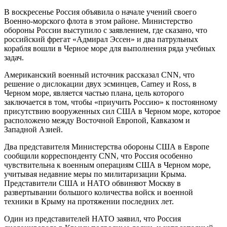
В воскресенье Россия объявила о начале учений своего
Военно-морского флота в этом районе. Министерство
обороны России выступило с заявлением, где сказано, что
российский фрегат «Адмирал Эссен» и два патрульных
корабля вошли в Черное море для выполнения ряда учебных
задач.
Американский военный источник рассказал CNN, что
решение о дислокации двух эсминцев, Carney и Ross, в
Черном море, является частью плана, цель которого
заключается в том, чтобы «приучить Россию» к постоянному
присутствию вооруженных сил США в Черном море, которое
расположено между Восточной Европой, Кавказом и
Западной Азией.
Два представителя Министерства обороны США в Европе
сообщили корреспонденту CNN, что Россия особенно
чувствительна к военным операциям США в Черном море,
учитывая недавние меры по милитаризации Крыма.
Представители США и НАТО обвиняют Москву в
развертывании большого количества войск и военной
техники в Крыму на протяжении последних лет.
Один из представителей НАТО заявил, что Россия