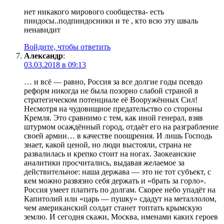
нет никакого мирового сообщества- есть
пиндосы..подпиндосники и те , кто всю эту шваль
ненавидит
Войдите, чтобы ответить
Александр
:
03.03.2018 в 09:13
… и всё — равно, Россия за все долгие годы псевдо
реформ никогда не была позорно слабой страной в
стратегическом потенциале её Вооружённых Сил!
Несмотря на чудовищное предательство со стороны
Кремля. Это сравнимо с тем, как иной генерал, взяв
штурмом осаждённый город, отдаёт его на разграбление
своей армии… в качестве поощрения. И лишь Господь
знает, какой ценой, но люди выстояли, страна не
развалилась и крепко стоит на ногах. Заокеанские
аналитики просчитались, выдавая желаемое за
действительное: наша держава — это не тот субъект, с
кем можно развязно себя держать и «брать за горло».
Россия умеет платить по долгам. Скорее небо упадёт на
Капитолий или «царь — пушку» сдадут на металлолом,
чем американский солдат станет топтать крымскую
землю. И сегодня скажи, Москва, именами каких героев