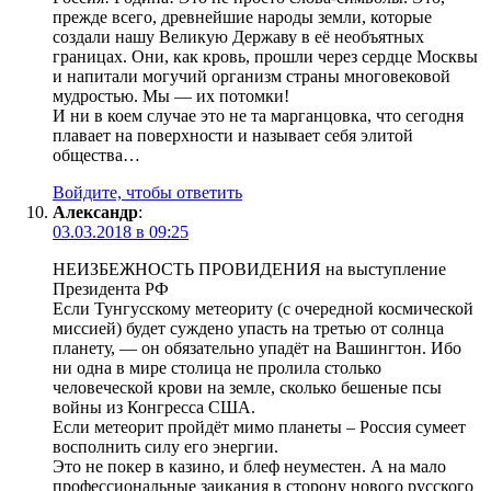
прежде всего, древнейшие народы земли, которые
создали нашу Великую Державу в её необъятных
границах. Они, как кровь, прошли через сердце Москвы
и напитали могучий организм страны многовековой
мудростью. Мы — их потомки!
И ни в коем случае это не та марганцовка, что сегодня
плавает на поверхности и называет себя элитой
общества…
Войдите, чтобы ответить
Александр
:
03.03.2018 в 09:25
НЕИЗБЕЖНОСТЬ ПРОВИДЕНИЯ на выступление
Президента РФ
Если Тунгусскому метеориту (с очередной космической
миссией) будет суждено упасть на третью от солнца
планету, — он обязательно упадёт на Вашингтон. Ибо
ни одна в мире столица не пролила столько
человеческой крови на земле, сколько бешеные псы
войны из Конгресса США.
Если метеорит пройдёт мимо планеты – Россия сумеет
восполнить силу его энергии.
Это не покер в казино, и блеф неуместен. А на мало
профессиональные заикания в сторону нового русского