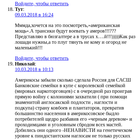
Войдите, чтобы ответить
Тут
:
09.03.2018 в 16:24
Мммда,хочется на это посмотреть,»американская
мощь».А трансики будут воевать у амеров!!!???
Представляю в бюзгалтере а в трусах х….й!!!)))))Как раз
лошади нужны,а то плуг тянуть не кому и огород не
маленький!!!
Войдите, чтобы ответить
Николай
:
10.03.2018 в 10:13
Америкосы забыли сколько сделала Россия для САСШ
Банковские семейки в купе с королевской семейкой
(мировых наркоторговцев) с в очередной раз проиграв
прямую войну с колониями захватили ( при помощи
знаменитой англосакской подлости , наглости и
подкупа) страну ковбоев и плантаторов, превратив
большинство населения в америкосовское быдло
потребителей щедро разбавив его «черным деревом» и
проходимцами и уголовным сбродом всех мастей.
Добились они одного -НЕНАВИСТИ на генетическом
уровне к пиндостантским наглосам не только русских