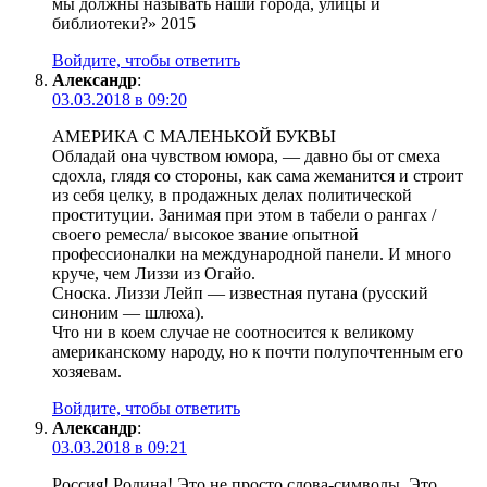
мы должны называть наши города, улицы и
библиотеки?» 2015
Войдите, чтобы ответить
Александр
:
03.03.2018 в 09:20
АМЕРИКА С МАЛЕНЬКОЙ БУКВЫ
Обладай она чувством юмора, — давно бы от смеха
сдохла, глядя со стороны, как сама жеманится и строит
из себя целку, в продажных делах политической
проституции. Занимая при этом в табели о рангах /
своего ремесла/ высокое звание опытной
профессионалки на международной панели. И много
круче, чем Лиззи из Огайо.
Сноска. Лиззи Лейп — известная путана (русский
синоним — шлюха).
Что ни в коем случае не соотносится к великому
американскому народу, но к почти полупочтенным его
хозяевам.
Войдите, чтобы ответить
Александр
:
03.03.2018 в 09:21
Россия! Родина! Это не просто слова-символы. Это,