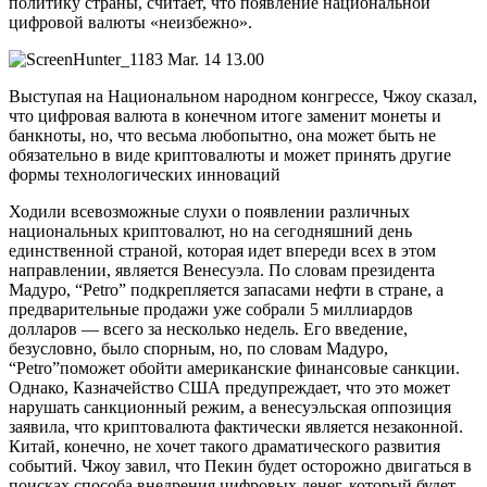
политику страны, считает, что появление национальной
цифровой валюты «неизбежно».
Выступая на Национальном народном конгрессе, Чжоу сказал,
что цифровая валюта в конечном итоге заменит монеты и
банкноты, но, что весьма любопытно, она может быть не
обязательно в виде криптовалюты и может принять другие
формы технологических инноваций
Ходили всевозможные слухи о появлении различных
национальных криптовалют, но на сегодняшний день
единственной страной, которая идет впереди всех в этом
направлении, является Венесуэла. По словам президента
Мадуро, “Petro” подкрепляется запасами нефти в стране, а
предварительные продажи уже собрали 5 миллиардов
долларов — всего за несколько недель. Его введение,
безусловно, было спорным, но, по словам Мадуро,
“Petro”поможет обойти американские финансовые санкции.
Однако, Казначейство США предупреждает, что это может
нарушать санкционный режим, а венесуэльская оппозиция
заявила, что криптовалюта фактически является незаконной.
Китай, конечно, не хочет такого драматического развития
событий. Чжоу завил, что Пекин будет осторожно двигаться в
поисках способа внедрения цифровых денег, который будет