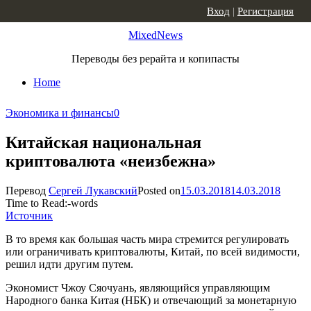
Skip to content
Вход
|
Регистрация
MixedNews
Переводы без рерайта и копипасты
Home
Экономика и финансы
0
Китайская национальная
криптовалюта «неизбежна»
Перевод
Сергей Лукавский
Posted on
15.03.2018
14.03.2018
Time to Read:
-
words
Источник
В то время как большая часть мира стремится регулировать
или ограничивать криптовалюты, Китай, по всей видимости,
решил идти другим путем.
Экономист Чжоу Сяочуань, являющийся управляющим
Народного банка Китая (НБК) и отвечающий за монетарную