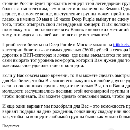
столице России будет проходить концерт этой легендарной гру
более фантастическим, чем прилет инопланетян на Землю. Одна
вернее, в самом ее конце, выступление группы может пройти 
глазах, а именно 30 мая в 19 часов Deep Purple выйдут на сц
того, чтобы отыграть свой легендарный концерт. И Вы должны
поскольку это – воплощение всех Ваших юношеских мечтаний
тому, что чудеса в нашей жизни все еще встречаются!
Приобрести билеты на Deep Purple в Москве можно на
triticket
категории билетов – от самых дешевых (3600 рублей в сектора
дорогих в ВИП-секторах и ложах, где цены высылаются по зап
сами выбрать тот уровень комфорта, который Вам нужен для то
максимальное удовольствие от концерта.
Если у Вас совсем мало времени, то Вы можете сделать быстры
для Вас билет, чтобы Вы могли его выкупить в любое другое уд
если в поклонниках группы ходите не только Вы, но и Ваши др
молодости заслушивались песнями этой легендарной группы и з
чтобы подпевать, Вы можете сделать отдельный заказ, чтобы ра
И еще один вариант мы подобрали для Вас – это воможность п
вариант подарка на день рождения, годовщину свадьбу или лю
так, чтобы на концерте любимой группы было как можно больш
Поделиться...