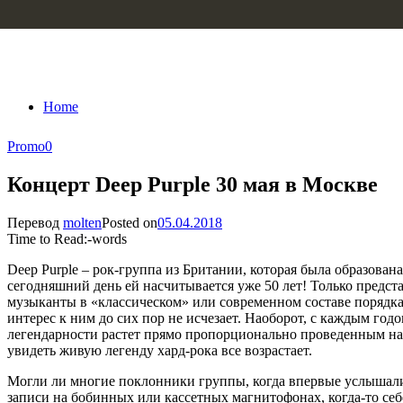
Skip to content
Home
Promo
0
Концерт Deep Purple 30 мая в Москве
Перевод
molten
Posted on
05.04.2018
Time to Read:
-
words
Deep Purple – рок-группа из Британии, которая была образована 
сегодняшний день ей насчитывается уже 50 лет! Только представ
музыканты в «классическом» или современном составе порядка 
интерес к ним до сих пор не исчезает. Наоборот, с каждым годо
легендарности растет прямо пропорционально проведенным на
увидеть живую легенду хард-рока все возрастает.
Могли ли многие поклонники группы, когда впервые услышали
записи на бобинных или кассетных магнитофонах, когда-то себе