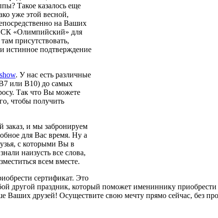
ппы? Такое казалось еще
ко уже этой весной,
непосредственно на Ваших
ену СК «Олимпийский» для
 там присутствовать,
 и истинное подтверждение
s.show
. У нас есть различные
 В7 или В10) до самых
росу. Так что Вы можете
го, чтобы получить
й заказ, и мы забронируем
обное для Вас время. Ну а
узья, с которыми Вы в
нали наизусть все слова,
зместиться всем вместе.
риобрести сертификат. Это
бой другой праздник, который поможет имениннику приобрести б
е Ваших друзей! Осуществите свою мечту прямо сейчас, без про