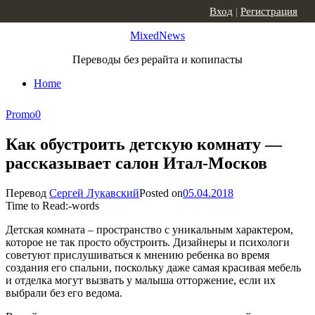
Skip to content
Вход
|
Регистрация
MixedNews
Переводы без рерайта и копипасты
Home
Promo
0
Как обустроить детскую комнату —
рассказывает салон Итал-Москов
Перевод
Сергей Лукавский
Posted on
05.04.2018
Time to Read:
-
words
Детская комната – пространство с уникальным характером,
которое не так просто обустроить. Дизайнеры и психологи
советуют прислушиваться к мнению ребенка во время
создания его спальни, поскольку даже самая красивая мебель
и отделка могут вызвать у малыша отторжение, если их
выбрали без его ведома.