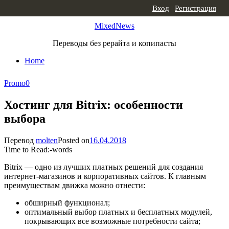
Skip to content
Вход
|
Регистрация
MixedNews
Переводы без рерайта и копипасты
Home
Promo
0
Хостинг для Bitrix: особенности
выбора
Перевод
molten
Posted on
16.04.2018
Time to Read:
-
words
Bitrix — одно из лучших платных решений для создания
интернет-магазинов и корпоративных сайтов. К главным
преимуществам движка можно отнести:
обширный функционал;
оптимальный выбор платных и бесплатных модулей,
покрывающих все возможные потребности сайта;