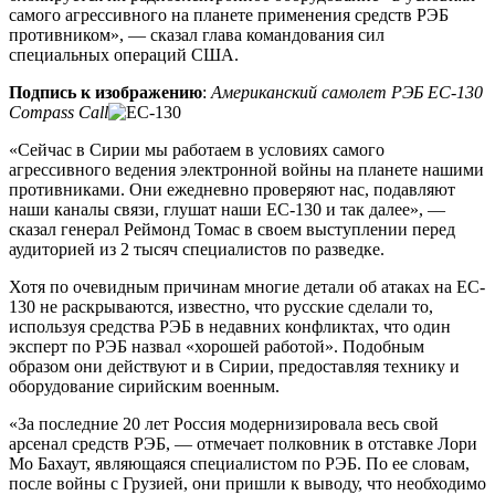
самого агрессивного на планете применения средств РЭБ
противником», — сказал глава командования сил
специальных операций США.
Подпись к изображению
:
Американский самолет РЭБ EC-130
Compass Call
«Сейчас в Сирии мы работаем в условиях самого
агрессивного ведения электронной войны на планете нашими
противниками. Они ежедневно проверяют нас, подавляют
наши каналы связи, глушат наши EC-130 и так далее», —
сказал генерал Реймонд Томас в своем выступлении перед
аудиторией из 2 тысяч специалистов по разведке.
Хотя по очевидным причинам многие детали об атаках на EC-
130 не раскрываются, известно, что русские сделали то,
используя средства РЭБ в недавних конфликтах, что один
эксперт по РЭБ назвал «хорошей работой». Подобным
образом они действуют и в Сирии, предоставляя технику и
оборудование сирийским военным.
«За последние 20 лет Россия модернизировала весь свой
арсенал средств РЭБ, — отмечает полковник в отставке Лори
Мо Бахаут, являющаяся специалистом по РЭБ. По ее словам,
после войны с Грузией, они пришли к выводу, что необходимо