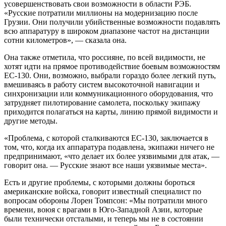
усовершенствовать свои возможности в области РЭБ.
«Русские потратили миллионы на модернизацию после
Грузии. Они получили убийственные возможности подавлять
всю аппаратуру в широком диапазоне частот на дистанции
сотни километров», — сказала она.
Она также отметила, что россияне, по всей видимости, не
хотят идти на прямое противодействие боевым возможностям
ЕС-130. Они, возможно, выбрали гораздо более легкий путь,
вмешиваясь в работу систем высокоточной навигации и
синхронизации или коммуникационного оборудования, что
затрудняет пилотирование самолета, поскольку экипажу
приходится полагаться на карты, линию прямой видимости и
другие методы.
«Проблема, с которой сталкиваются EC-130, заключается в
том, что, когда их аппаратура подавлена, экипажи ничего не
предпринимают, «что делает их более уязвимыми для атак, —
говорит она. — Русские знают все наши уязвимые места».
Есть и другие проблемы, с которыми должны бороться
американские войска, говорит известный специалист по
вопросам обороны Лорен Томпсон: «Мы потратили много
времени, воюя с врагами в Юго-Западной Азии, которые
были технически отсталыми, и теперь мы не в состоянии