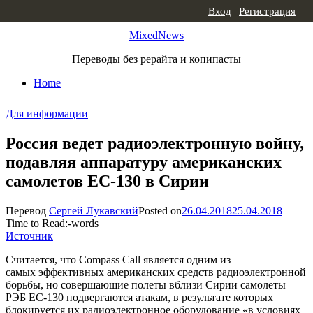
Skip to content
Вход
|
Регистрация
MixedNews
Переводы без рерайта и копипасты
Home
Для информации
Россия ведет радиоэлектронную войну,
подавляя аппаратуру американских
самолетов EC-130 в Сирии
Перевод
Сергей Лукавский
Posted on
26.04.2018
25.04.2018
Time to Read:
-
words
Источник
Считается, что Compass Call является одним из
самых эффективных американских средств радиоэлектронной
борьбы, но совершающие полеты вблизи Сирии самолеты
РЭБ ЕС-130 подвергаются атакам, в результате которых
блокируется их радиоэлектронное оборудование «в условиях