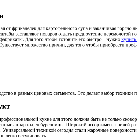
и
ная от фрикаделек для картофельного супа и заканчивая горяч
штабы заставляют поваров отдать предпочтение перемолотой го
уфабрикаты. Для того чтобы готовить его быстро – нужно
купить
уществует множество причин, для того чтобы приобрести проф
одство в разных ценовых сегментов. Это делает выбор техники 
укт
профессиональной кухне для этого должна быть не только сково
енные аппараты, чебуречницы. Широкий ассортимент грилей раз
 Универсальной техникой сегодня стали жарочные поверхности 
нь легко регулировать.