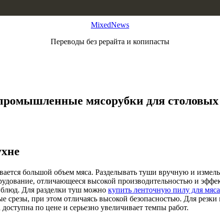
MixedNews
Переводы без рерайта и копипасты
промышленные мясорубки для столовых 
ухне
вается большой объем мяса. Разделывать туши вручную и измель
орудование, отличающееся высокой производительностью и эффек
ь блюд. Для разделки туш можно
купить ленточную пилу для мяса
ые срезы, при этом отличаясь высокой безопасностью. Для резк
оступна по цене и серьезно увеличивает темпы работ.