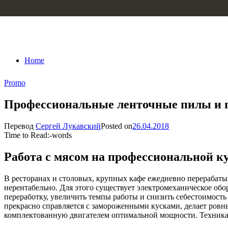
Skip to content
Home
Promo
Профессиональные ленточные пилы и 
Перевод
Сергей Лукавский
Posted on
26.04.2018
Time to Read:
-
words
Работа с мясом на профессиональной к
В ресторанах и столовых, крупных кафе ежедневно перерабаты
нерентабельно. Для этого существует электромеханическое об
переработку, увеличить темпы работы и снизить себестоимост
прекрасно справляется с замороженными кусками, делает ровн
комплектованную двигателем оптимальной мощности. Техника д