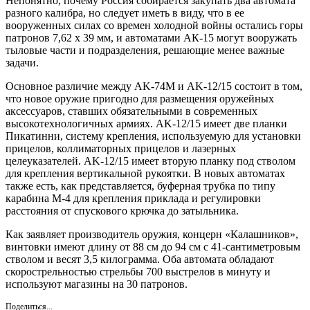
Непонятно, почему Россия собирается закупать два автомата
разного калибра, но следует иметь в виду, что в ее
вооруженных силах со времен холодной войны остались горы
патронов 7,62 х 39 мм, и автоматами АК-15 могут вооружать
тыловые части и подразделения, решающие менее важные
задачи.
Основное различие между AK-74M и AK-12/15 состоит в том,
что новое оружие пригодно для размещения оружейных
аксессуаров, ставших обязательными в современных
высокотехнологичных армиях. AK-12/15 имеет две планки
Пикатинни, систему крепления, используемую для установки
прицелов, коллиматорных прицелов и лазерных
целеуказателей. AK-12/15 имеет вторую планку под стволом
для крепления вертикальной рукоятки. В новых автоматах
также есть, как представляется, буферная трубка по типу
карабина М-4 для крепления приклада и регулировки
расстояния от спускового крючка до затыльника.
Как заявляет производитель оружия, концерн «Калашников»,
винтовки имеют длину от 88 см до 94 см с 41-сантиметровым
стволом и весят 3,5 килограмма. Оба автомата обладают
скорострельностью стрельбы 700 выстрелов в минуту и
используют магазины на 30 патронов.
Поделиться...