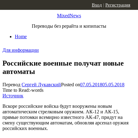
Skip to content
Вход
|
Регистрация
MixedNews
Переводы без рерайта и копипасты
Home
Для информации
Российские военные получат новые
автоматы
Перевод
Сергей Лукавский
Posted on
07.05.2018
05.05.2018
Time to Read:
-
words
Источник
Вскоре российские войска будут вооружены новым
автоматическим стрелковым оружием. АК-12 и АК-15,
прямые потомки всемирно известного АК-47, придут на
смену существующим автоматам, обновляя арсенал оружия
российских военных.