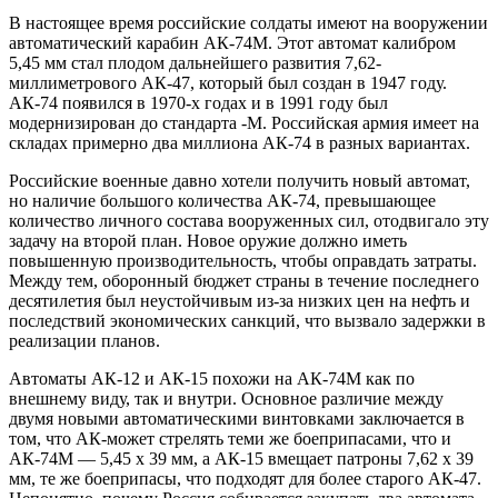
В настоящее время российские солдаты имеют на вооружении
автоматический карабин АК-74М. Этот автомат калибром
5,45 мм стал плодом дальнейшего развития 7,62-
миллиметрового АК-47, который был создан в 1947 году.
АК-74 появился в 1970-х годах и в 1991 году был
модернизирован до стандарта -M. Российская армия имеет на
складах примерно два миллиона АК-74 в разных вариантах.
Российские военные давно хотели получить новый автомат,
но наличие большого количества АК-74, превышающее
количество личного состава вооруженных сил, отодвигало эту
задачу на второй план. Новое оружие должно иметь
повышенную производительность, чтобы оправдать затраты.
Между тем, оборонный бюджет страны в течение последнего
десятилетия был неустойчивым из-за низких цен на нефть и
последствий экономических санкций, что вызвало задержки в
реализации планов.
Автоматы АК-12 и АК-15 похожи на АК-74М как по
внешнему виду, так и внутри. Основное различие между
двумя новыми автоматическими винтовками заключается в
том, что АК-может стрелять теми же боеприпасами, что и
АК-74М — 5,45 х 39 мм, а АК-15 вмещает патроны 7,62 х 39
мм, те же боеприпасы, что подходят для более старого АК-47.