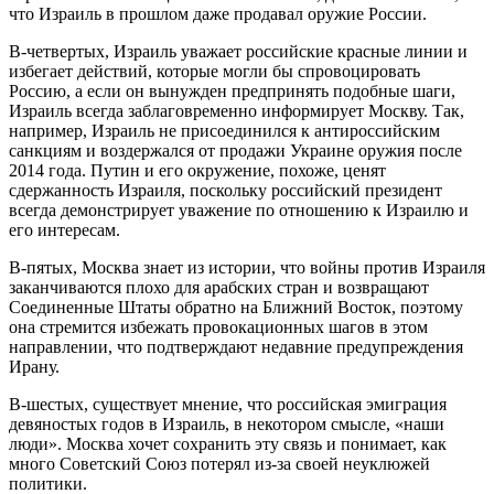
что Израиль в прошлом даже продавал оружие России.
В-четвертых, Израиль уважает российские красные линии и
избегает действий, которые могли бы спровоцировать
Россию, а если он вынужден предпринять подобные шаги,
Израиль всегда заблаговременно информирует Москву. Так,
например, Израиль не присоединился к антироссийским
санкциям и воздержался от продажи Украине оружия после
2014 года. Путин и его окружение, похоже, ценят
сдержанность Израиля, поскольку российский президент
всегда демонстрирует уважение по отношению к Израилю и
его интересам.
В-пятых, Москва знает из истории, что войны против Израиля
заканчиваются плохо для арабских стран и возвращают
Соединенные Штаты обратно на Ближний Восток, поэтому
она стремится избежать провокационных шагов в этом
направлении, что подтверждают недавние предупреждения
Ирану.
В-шестых, существует мнение, что российская эмиграция
девяностых годов в Израиль, в некотором смысле, «наши
люди». Москва хочет сохранить эту связь и понимает, как
много Советский Союз потерял из-за своей неуклюжей
политики.