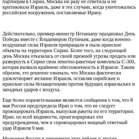
партнерам в Сирии, Москва ни разу не ответила и не
критиковала Израиль, даже в тех случаях, когда уничтожались
российские вооружения, поставляемые Ирану.
Действительно, премьер-министр Нетаньяху праздновал День
Победы вместе с Владимиром Путиным, даже когда военно-
воздушные силы Израиля превращали в пыль иранские
объекты на территории Сирии. Более того, на следующий
день Москва отказалась от своей прежней угрозы продать или
развернуть в Сирии свои зенитно-ракетные комплексы С-300,
которая вызвала крайнюю обеспокоенность в Израиле. Таким
образом, это решение означало, что Москва фактически
удовлетворяет желание Израиля, оставляя сирийские и
иранские силы беззащитными против будущих израильских и
западных ударов с воздуха.
Еще более поразительными являются сообщения о том, что 8
мая Россия предупредила Иран о том, что не следует
провоцировать Израиль, выпуская ракеты по его территории.
Иран, по всей видимости, проигнорировал эти
предупреждения, чем и спровоцировал мощный ответный
удар Израиля 9 мая.
Молчание России в отношении этих рейдов и другие