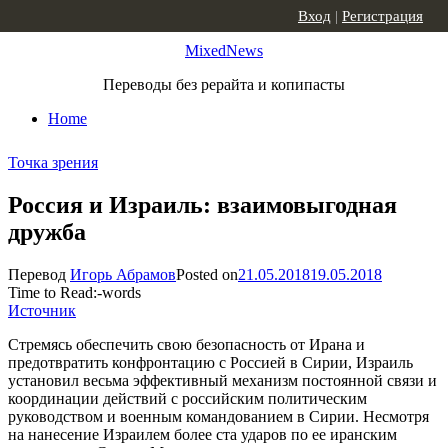
Skip to content
Вход
|
Регистрация
MixedNews
Переводы без рерайта и копипасты
Home
Точка зрения
Россия и Израиль: взаимовыгодная
дружба
Перевод
Игорь Абрамов
Posted on
21.05.2018
19.05.2018
Time to Read:
-
words
Источник
Стремясь обеспечить свою безопасность от Ирана и
предотвратить конфронтацию с Россией в Сирии, Израиль
установил весьма эффективный механизм постоянной связи и
координации действий с российским политическим
руководством и военным командованием в Сирии. Несмотря
на нанесение Израилем более ста ударов по ее иранским