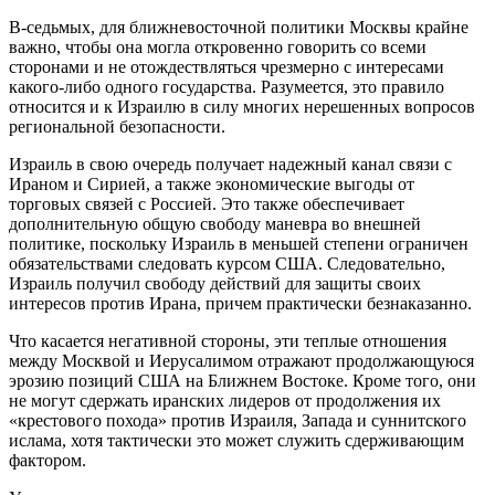
В-седьмых, для ближневосточной политики Москвы крайне
важно, чтобы она могла откровенно говорить со всеми
сторонами и не отождествляться чрезмерно с интересами
какого-либо одного государства. Разумеется, это правило
относится и к Израилю в силу многих нерешенных вопросов
региональной безопасности.
Израиль в свою очередь получает надежный канал связи с
Ираном и Сирией, а также экономические выгоды от
торговых связей с Россией. Это также обеспечивает
дополнительную общую свободу маневра во внешней
политике, поскольку Израиль в меньшей степени ограничен
обязательствами следовать курсом США. Следовательно,
Израиль получил свободу действий для защиты своих
интересов против Ирана, причем практически безнаказанно.
Что касается негативной стороны, эти теплые отношения
между Москвой и Иерусалимом отражают продолжающуюся
эрозию позиций США на Ближнем Востоке. Кроме того, они
не могут сдержать иранских лидеров от продолжения их
«крестового похода» против Израиля, Запада и суннитского
ислама, хотя тактически это может служить сдерживающим
фактором.