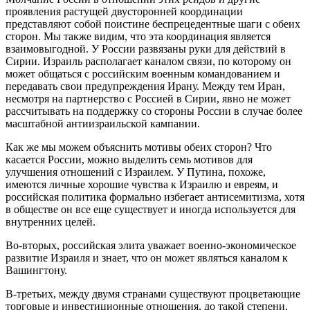
проявления растущей двусторонней координации
представляют собой поистине беспрецедентные шаги с обеих
сторон. Мы также видим, что эта координация является
взаимовыгодной. У России развязаны руки для действий в
Сирии. Израиль располагает каналом связи, по которому он
может общаться с российским военным командованием и
передавать свои предупреждения Ирану. Между тем Иран,
несмотря на партнерство с Россией в Сирии, явно не может
рассчитывать на поддержку со стороны России в случае более
масштабной антиизраильской кампании.
Как же мы можем объяснить мотивы обеих сторон? Что
касается России, можно выделить семь мотивов для
улучшения отношений с Израилем. У Путина, похоже,
имеются личные хорошие чувства к Израилю и евреям, и
российская политика формально избегает антисемитизма, хотя
в обществе он все еще существует и иногда используется для
внутренних целей.
Во-вторых, российская элита уважает военно-экономическое
развитие Израиля и знает, что он может являться каналом к
Вашингтону.
В-третьих, между двумя странами существуют процветающие
торговые и инвестиционные отношения, до такой степени,