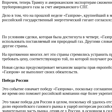
Впрочем, теперь Трампу и американским экспортерам сжиженно
трубопроводного газа за счет американского СПГ.
Дело в том, что на прошлой неделе «Газпром», крупнейший в м
российский государственный энергетический гигант согласилс
По условиям сделки, которая была достигнута в четверг, «Газ
использовать поставляемый им природный газ. Другими словами
другие страны.
На протяжении многих лет эти страны стремились устранить п
требовать цену, соответствующую той, по которой получают р
Новая сделка предусматривает механизм защиты прав европейс
«Газпром» не выполнит своих обязательств.
Победа России
Это событие означает победу «Газпрома», поскольку соглашен
же время оно поможет российской компании еще более укрепит
Это также победа для России в целом, поскольку ей удалось о
долю европейского газового рынка в ущерб интересам российск
значительную часть рынка, отняв ее у России, в основном в си