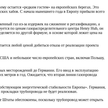
му остается «редким гостем» на европейских берегах. Это
йских хабов. С начала нынешнего года в Европу прибыли всего
енный газ из-за издержек на сжижение и регазификацию, а
руется по ценам газораспределительного центра Henry Hub, он
еляется по другой формуле, в основе которой лежит цена на
ется любой ценой добиться отказа от реализации проекта
т США и небольшое число европейских стран, включая Польшу,
овых месторождений до Германии. Его ввод в эксплуатацию
 метров в год. Ожидается, что вторая линия газопровода
особствующим энергетической стабильности Европы». Германия,
т прокладки трубопровода не будет реализован.
ые Штаты обеспокоены, поскольку трубопровод может открыть