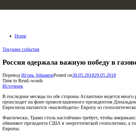
Skip to content
Home
Текущие события
Россия одержала важную победу в газов
Перевод
Игорь Абрамов
Posted on
30.05.2018
29.05.2018
Time to Read:
-
words
Источник
В последние месяцы по обе стороны Атлантики ведется много 
происходит на фоне провозглашенного президентом Дональдом
Евросоюза пытаются «высвободить» Европу из геополитической
Фактически, Трамп столь настойчиво требует, чтобы американс
обвиняют президента США в энергетической геополитике, а т
Европы.