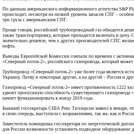
По данным американского информационного агентства S&P Plat
происходит, несмотря на низкий уровень запасов СПГ – особе
три груза с американским СПГ.
Проще говоря, российский трубопроводный газ обходится деше
также транспортировку, которые приходится включать в цену. 
значительно дешевле, чем у других производителей СПГ, желаю
нефть.
Выводы Европейской Комиссии совпали по времени с активным
«Северный поток-2», российского газопровода, который может
Трубопровод «Северный поток-2» уже более года является ист
Украину, Литву и некоторые другие, а на другой – Россия и др
Газопровод «Северный поток-2» имеет протяженность 1222 кил
удвоит пропускную способность существующего газопровода «Се
начнет функционировать к концу 2019 года.
Бывший госсекретарь США Рекс Тиллерсон заявил в январе, чт
в свою очередь, выступила с возражениями, так же, как и Росс
Заместитель помощника госсекретаря по энергетической дипло
для России возможности установить подводное оборудование д