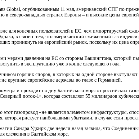
ts Global, опубликованным 11 мая, американский СПГ по-прежне
нно в северо-западных странах Европы – и высокие цены европе
вле для конечных пользователей в ЕС, чем импортируемый сжиж
Однако, в связи с тем, что американский сжиженный газ индекси
щих проникнуть на европейский рынок, поскольку их цена опред
и мерами давления на ЕС со стороны Вашингтона, который пыта
 вступить в эксплуатацию уже в конце следующего года.
очником горячих споров, в которых на одной стороне выступаю
угие крупные европейские державы во главе с Германией.
ометра и проходит по дну Балтийского моря от российских газ
верный поток-1», которая составляет 55 миллиардов кубических
о этот газопровод «не является элементом инфраструктуры, сп
ия, которая рискует наибольшими убытками, в случае если проек
матии Сандра Удкирк две недели назад заявила, что Соединенн
ля слежения в Балтийском море.