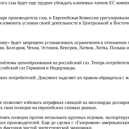
го газа будет еще труднее убеждать ключевых членов ЕС компе
ире производитель газа, и Европейская Комиссия урегулировали
я изменить условия своей деятельности в Центральной и Восточ
прому» будет запрещено устанавливать ограничения в отношении
, Болгария, Чехия, Эстония, Венгрия, Латвия, Литва, Польша и
роблемы ценообразования на российский газ. Теперь потребител
оссийский газ Германия и Нидерланды.
ких потребителей. Документ наделяет их правом обращаться с 
ие позволяет избежать штрафных санкций на миллиарды долларо
ь свои позиции на европейских газовых рынках.
тстоять позиции против нескольких крупных игроков, экспортир
их производителей. Еще до сделки с «Газпромом» американским 
лу факторов чистой энергетической экономики.