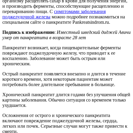
организму расщеплять сахар в крови для получения энергии,
и производить ферменты, способствующие расщеплению и
перевариванию пищи. С
симптомами заболевания
поджелудочной железы
можно подробнее познакомиться на
специальном сайте о панкреатите Pankreatsindrom.ru.
Подпись к изображению
:
Известный шведский диджей Авичи
умер от панкреатита в возрасте 28 лет
Панкреатит возникает, когда пищеварительные ферменты
повреждают поджелудочную железу, что приводит к ее
воспалению. Заболевание может быть острым или
хроническим.
Острый панкреатит появляется внезапно и длится в течение
короткого времени, хотя некоторым пациентам может
потребовать более длительное пребывание в больнице.
Хронический панкреатит длится годами без улучшения общей
картины заболевания. Обычно ситуация со временем только
ухудшается.
Осложнения от острого и хронического панкреатита
включают повреждение поджелудочной железы, сердца,
легких или почек. Серьезные случаи могут также привести к
смерти.