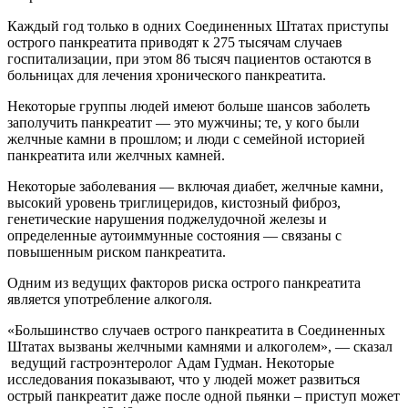
Каждый год только в одних Соединенных Штатах приступы
острого панкреатита приводят к 275 тысячам случаев
госпитализации, при этом 86 тысяч пациентов остаются в
больницах для лечения хронического панкреатита.
Некоторые группы людей имеют больше шансов заболеть
заполучить панкреатит — это мужчины; те, у кого были
желчные камни в прошлом; и люди с семейной историей
панкреатита или желчных камней.
Некоторые заболевания — включая диабет, желчные камни,
высокий уровень триглицеридов, кистозный фиброз,
генетические нарушения поджелудочной железы и
определенные аутоиммунные состояния — связаны с
повышенным риском панкреатита.
Одним из ведущих факторов риска острого панкреатита
является употребление алкоголя.
«Большинство случаев острого панкреатита в Соединенных
Штатах вызваны желчными камнями и алкоголем», — сказал
ведущий гастроэнтеролог Адам Гудман. Некоторые
исследования показывают, что у людей может развиться
острый панкреатит даже после одной пьянки – приступ может