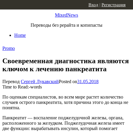
Skip to content
Вход
|
Регистрация
MixedNews
Переводы без рерайта и копипасты
Home
Promo
Своевременная диагностика являются
ключом к лечению панкреатита
Перевод
Сергей Лукавский
Posted on
31.05.2018
Time to Read:
-
words
По оценкам специалистов, во всем мире растет количество
случаев острого панкреатита, хотя причина этого до конца не
понятна.
Панкреатит — воспаление поджелудочной железы, органа,
расположенного за желудком. Поджелудочная железа имеет
две функции: вырабатывать инсулин, который помогает