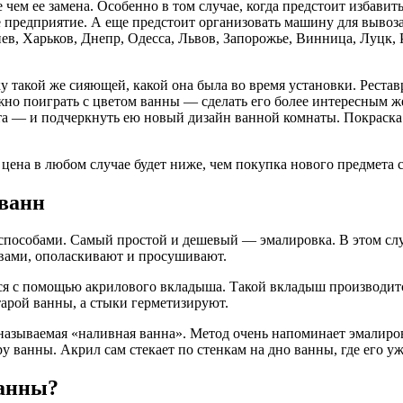
чем ее замена. Особенно в том случае, когда предстоит избавить
 предприятие. А еще предстоит организовать машину для вывоза
ев, Харьков, Днепр, Одесса, Львов, Запорожье, Винница, Луцк,
ку такой же сияющей, какой она была во время установки. Рест
 можно поиграть с цветом ванны — сделать его более интересны
нта — и подчеркнуть ею новый дизайн ванной комнаты. Покраск
 цена в любом случае будет ниже, чем покупка нового предмета 
 ванн
способами. Самый простой и дешевый — эмалировка. В этом слу
вами, ополаскивают и просушивают.
ся с помощью акрилового вкладыша. Такой вкладыш производитс
арой ванны, а стыки герметизируют.
называемая «наливная ванна». Метод очень напоминает эмалиров
у ванны. Акрил сам стекает по стенкам на дно ванны, где его у
ванны?