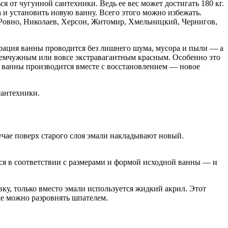
ся от чугунной сантехники. Ведь ее вес может достигать 180 кг.
 и установить новую ванну. Всего этого можно избежать.
 Ровно, Николаев, Херсон, Житомир, Хмельницкий, Чернигов,
аврация ванны проводится без лишнего шума, мусора и пыли — а
м жемчужным или вовсе экстравагантным красным. Особенно это
а ванны производится вместе с восстановлением — новое
сантехники.
чае поверх старого слоя эмали накладывают новый.
я в соответствии с размерами и формой исходной ванны — и
ку, только вместо эмали используется жидкий акрил. Этот
же можно разровнять шпателем.