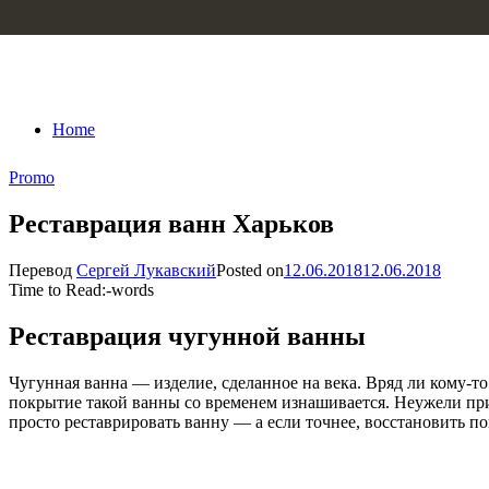
Skip to content
Home
Promo
Реставрация ванн Харьков
Перевод
Сергей Лукавский
Posted on
12.06.2018
12.06.2018
Time to Read:
-
words
Реставрация чугунной ванны
Чугунная ванна — изделие, сделанное на века. Вряд ли кому-то
покрытие такой ванны со временем изнашивается. Неужели при
просто реставрировать ванну — а если точнее, восстановить п