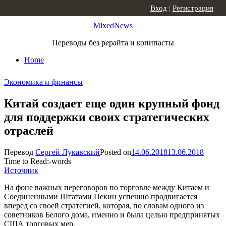
Skip to content
Вход
|
Регистрация
MixedNews
Переводы без рерайта и копипасты
Home
Экономика и финансы
Китай создает еще один крупный фонд
для поддержки своих стратегических
отраслей
Перевод
Сергей Лукавский
Posted on
14.06.2018
13.06.2018
Time to Read:
-
words
Источник
На фоне важных переговоров по торговле между Китаем и
Соединенными Штатами Пекин успешно продвигается
вперед со своей стратегией, которая, по словам одного из
советников Белого дома, именно и была целью предпринятых
США торговых мер.