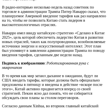
В радио-интервью несколько недель назад советник по
торговле в администрации Трампа Питер Наварро сказал, что
планируемое Америкой введение тарифов как раз направлено
на то, чтобы не позволить Китаю стать лидером в
высокотехнологичных отраслях.
Наварро имел ввиду китайскую стратегию «Сделано в Китае
2025», цель которой обеспечить лидерство Китая в развитии
новых отраслей, таких как полупроводники, возобновляемые
источники энергии и искусственный интеллект. Этот план
был упомянут в заявлении администрации Трампа по поводу
введения тарифов, сделанным две недели назад.
Подпись к изображению
:
Роботизированная рука с
микрочипом
В то время как мир затаил дыхание в ожидании, будут ли
США вводить тарифы, которые должны быть официально
предложены в пятницу и введены в действие «вскоре после
этого», Китай активно продвигается вперед со своей
стратегией. Пекин ясно дал понять, что не собирается
обсуждать свои планы за столом переговоров.
Согласно данным Xinhua, во вторник главный китайский