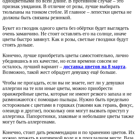
одноцветными по всей длине. В противном случае – это
признак увядания. В отличие от розы, лучше выбирать
тюльпаны на тонком стебле. И главное – лепестки цветка не
должны быть связаны резинкой.
Букет из гвоздик одного цвета без обёртки будет выглядеть
очень заманчиво. Не стоит оставлять его на солнце, иначе
цветы быстро завянут. Как и розы, светлые гвоздики будут
стоять дольше.
Конечно, лучше приобретать цветы самостоятельно, лично
убедившись в их качестве, но если времени совсем не
осталось, лучший вариант –
доставка цветов на 8 марта
.
Возможно, такой жест обрадует девушку ещё больше.
Чтобы не прогадать, если вы не знаете, нет ли у девушки
аллергии на те или иные цветы, можно приобрести
оранжерейные цветы, которые не имеют резкого запаха и не
размножаются с помощью пыльцы. Нужно быть предельно
осторожным с цветами в горшках (такими как герань, фикус,
олеандр и другие), поскольку они могут вызвать приступ у
аллергика. Папоротники, злаковые и небольшие цветы также
могут быть аллергенами.
Конечно, стоит дать рекомендации и по хранению цветов. Их
нужно держать в кипяченой воде и в прохладном месте. Ваза