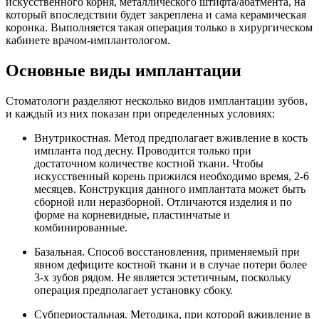
искусственного корня, металлического штифта/абатмента, на
который впоследствии будет закреплена и сама керамическая
коронка. Выполняется такая операция только в хирургическом
кабинете врачом-имплантологом.
Основные виды имплантации
Стоматологи разделяют несколько видов имплантации зубов,
и каждый из них показан при определенных условиях:
Внутрикостная. Метод предполагает вживление в кость
импланта под десну. Проводится только при
достаточном количестве костной ткани. Чтобы
искусственный корень прижился необходимо время, 2-6
месяцев. Конструкция данного имплантата может быть
сборной или неразборной. Отличаются изделия и по
форме на корневидные, пластинчатые и
комбинированные.
Базальная. Способ восстановления, применяемый при
явном дефиците костной ткани и в случае потери более
3-х зубов рядом. Не является эстетичным, поскольку
операция предполагает установку сбоку.
Субпериостальная. Методика, при которой вживление в