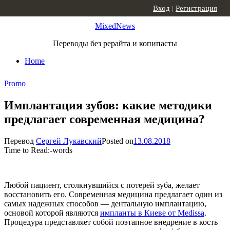
Skip to content
Вход
|
Регистрация
MixedNews
Переводы без рерайта и копипасты
Home
Promo
Имплантация зубов: какие методики
предлагает современная медицина?
Перевод
Сергей Лукавский
Posted on
13.08.2018
Time to Read:
-
words
Любой пациент, столкнувшийся с потерей зуба, желает
восстановить его. Современная медицина предлагает один из
самых надежных способов — дентальную имплантацию,
основой которой являются
импланты в Киеве от Medissa
.
Процедура представляет собой поэтапное внедрение в кость