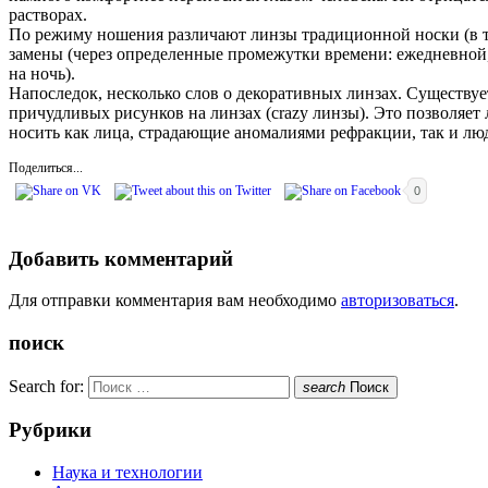
растворах.
По режиму ношения различают линзы традиционной носки (в теч
замены (через определенные промежутки времени: ежедневной,
на ночь).
Напоследок, несколько слов о декоративных линзах. Существует
причудливых рисунков на линзах (crazy линзы). Это позволяет
носить как лица, страдающие аномалиями рефракции, так и лю
Поделиться...
0
Добавить комментарий
Для отправки комментария вам необходимо
авторизоваться
.
поиск
Search for:
search
Поиск
Рубрики
Наука и технологии