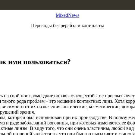
MixedNews
Переводы без рерайта и копипасты
к ими пользоваться?
ать на свой нос громоздкие оправы очков, чтобы не прослыть «
такого рода проблем – это ношение контактных линз. Хотя корр
висимости от их назначения: оптические, косметические, декор
арушений зрения.
иала, который был использован при их производстве. В пользу ж
а и ряде заболеваний роговицы, при которых изменяется ее фор
ктные линзы. В виду того, что они очень эластичны, любой вид
ельной стороной является то, что они быстро высыхают и станов