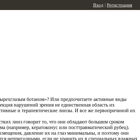
Вход
|
Регистрация
четырехглазым ботаном»? Или предпочитаете активные виды
екция нарушений зрения не единственная область их
ативные и терапевтические линзы. И все же первопричиной их
естких линз говорит то, что они обладают большим сроком
ма (например, кератоконус или посттравматический рубец).
 смещения, давление их на глаз минимальны, и поэтому они
ятся непригодными, если не хранить их в специальных влажных