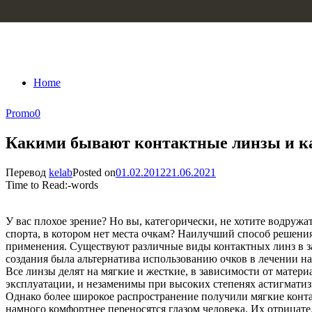
Skip to content
Home
Promo
0
Какими бывают контактные линзы и ка
Перевод
kelab
Posted on
01.02.2012
21.06.2021
Time to Read:
-
words
У вас плохое зрение? Но вы, категорически, не хотите водруж
спорта, в котором нет места очкам?
Наилучший способ решения 
применения. Существуют различные виды контактных линз в за
создания была альтернатива использованию очков в лечении н
Все линзы делят на мягкие и жесткие, в зависимости от матер
эксплуатации, и незаменимы при высоких степенях астигматизм
Однако более широкое распространение получили мягкие конта
намного комфортнее переносятся глазом человека. Их отрицат