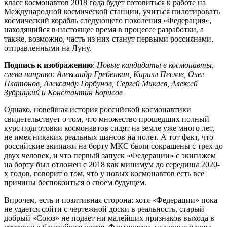
класс космонавтов 2018 года будет готовиться к работе на
Международной космической станции, учиться пилотировать
космический корабль следующего поколения «Федерация»,
находящийся в настоящее время в процессе разработки, а
также, возможно, часть из них станут первыми россиянами,
отправленными на Луну.
Подпись к изображению
:
Новые кандидаты в космонавты,
слева направо: Александр Гребенкин, Кирилл Песков, Олег
Платонов, Александр Горбунов, Сергей Микаев, Алексей
Зубрицкий и Константин Борисов
Однако, новейшая история российской космонавтики
свидетельствует о том, что множество прошедших полный
курс подготовки космонавтов сидят на земле уже много лет,
не имея никаких реальных шансов на полет. А тот факт, что
российские экипажи на борту МКС были сокращены с трех до
двух человек, и что первый запуск «Федерации» с экипажем
на борту был отложен с 2018 как минимум до середины 2020-
х годов, говорит о том, что у новых космонавтов есть все
причины беспокоиться о своем будущем.
Впрочем, есть и позитивная сторона: хотя «Федерации» пока
не удается сойти с чертежной доски в реальность, старый
добрый «Союз» не подает ни малейших признаков выхода в