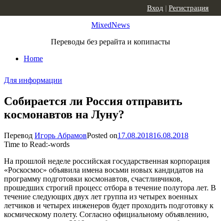
Skip to content
Вход
|
Регистрация
MixedNews
Переводы без рерайта и копипасты
Home
Для информации
Cобирается ли Россия отправить
космонавтов на Луну?
Перевод
Игорь Абрамов
Posted on
17.08.2018
16.08.2018
Time to Read:
-
words
На прошлой неделе российская государственная корпорация
«Роскосмос» объявила имена восьми новых кандидатов на
программу подготовки космонавтов, счастливчиков,
прошедших строгий процесс отбора в течение полутора лет. В
течение следующих двух лет группа из четырех военных
летчиков и четырех инженеров будет проходить подготовку к
космическому полету. Согласно официальному объявлению,