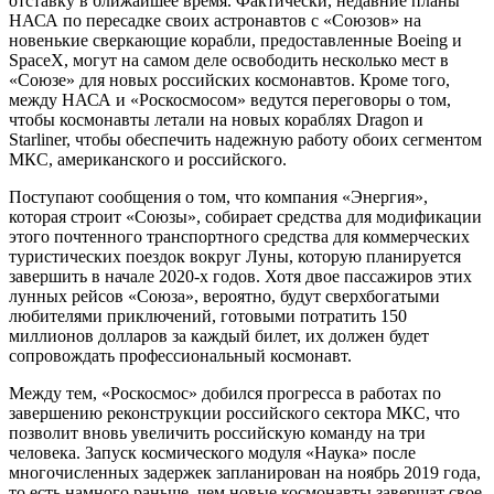
отставку в ближайшее время. Фактически, недавние планы
НАСА по пересадке своих астронавтов с «Союзов» на
новенькие сверкающие корабли, предоставленные Boeing и
SpaceX, могут на самом деле освободить несколько мест в
«Союзе» для новых российских космонавтов. Кроме того,
между НАСА и «Роскосмосом» ведутся переговоры о том,
чтобы космонавты летали на новых кораблях Dragon и
Starliner, чтобы обеспечить надежную работу обоих сегментом
МКС, американского и российского.
Поступают сообщения о том, что компания «Энергия»,
которая строит «Союзы», собирает средства для модификации
этого почтенного транспортного средства для коммерческих
туристических поездок вокруг Луны, которую планируется
завершить в начале 2020-х годов. Хотя двое пассажиров этих
лунных рейсов «Союза», вероятно, будут сверхбогатыми
любителями приключений, готовыми потратить 150
миллионов долларов за каждый билет, их должен будет
сопровождать профессиональный космонавт.
Между тем, «Роскосмос» добился прогресса в работах по
завершению реконструкции российского сектора МКС, что
позволит вновь увеличить российскую команду на три
человека. Запуск космического модуля «Наука» после
многочисленных задержек запланирован на ноябрь 2019 года,
то есть намного раньше, чем новые космонавты завершат свое