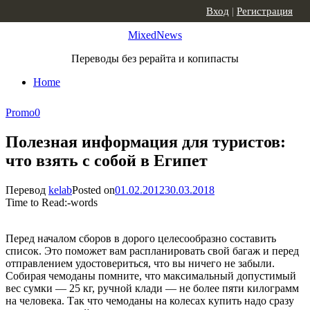
Skip to content
Вход
|
Регистрация
MixedNews
Переводы без рерайта и копипасты
Home
Promo
0
Полезная информация для туристов:
что взять с собой в Египет
Перевод
kelab
Posted on
01.02.2012
30.03.2018
Time to Read:
-
words
Перед началом сборов в дорого целесообразно составить
список. Это поможет вам распланировать свой багаж и перед
отправлением удостовериться, что вы ничего не забыли.
Собирая чемоданы помните, что максимальный допустимый
вес сумки — 25 кг, ручной клади — не более пяти килограмм
на человека. Так что чемоданы на колесах купить надо сразу