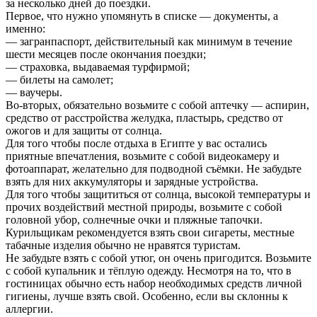
за несколько дней до поездки.
Первое, что нужно упомянуть в списке — документы, а
именно:
— загранпаспорт, действительный как минимум в течение
шести месяцев после окончания поездки;
— страховка, выдаваемая турфирмой;
— билеты на самолет;
— ваучеры.
Во-вторых, обязательно возьмите с собой аптечку — аспирин,
средство от расстройства желудка, пластырь, средство от
ожогов и для защиты от солнца.
Для того чтобы после отдыха в Египте у вас остались
приятные впечатления, возьмите с собой видеокамеру и
фотоаппарат, желательно для подводной съёмки. Не забудьте
взять для них аккумуляторы и зарядные устройства.
Для того чтобы защититься от солнца, высокой температуры и
прочих воздействий местной природы, возьмите с собой
головной убор, солнечные очки и пляжные тапочки.
Курильщикам рекомендуется взять свои сигареты, местные
табачные изделия обычно не нравятся туристам.
Не забудьте взять с собой утюг, он очень пригодится. Возьмите
с собой купальник и тёплую одежду. Несмотря на то, что в
гостиницах обычно есть набор необходимых средств личной
гигиены, лучше взять свой. Особенно, если вы склонны к
аллергии.