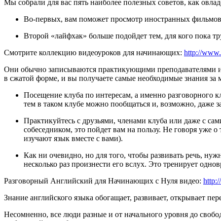
Мы собрали для вас пять наиболее полезных советов, как овла
Во-первых, вам поможет просмотр иностранных фильмов 
Второй «лайфхак» больше подойдет тем, для кого пока тр
Смотрите коллекцию видеоуроков для начинающих:
http://www.
Они обычно записываются практикующими преподавателями и 
в сжатой форме, и вы получаете самые необходимые знания за
Посещение клуба по интересам, а именно разговорного кл
тем в таком клубе можно пообщаться и, возможно, даже з
Практикуйтесь с друзьями, членами клуба или даже с са
собеседником, это пойдет вам на пользу. Не говоря уже о
изучают язык вместе с вами).
Как ни очевидно, но для того, чтобы развивать речь, ну
несколько раз произнести его вслух. Это тренирует одно
Разговорный Английский для Начинающих с Нуля видео:
http:
Знание английского языка обогащает, развивает, открывает пе
Несомненно, все люди разные и от начального уровня до свобо