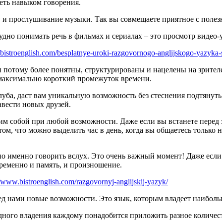
деть навыком говорения.
и прослушивание музыки. Так вы совмещаете приятное с полез
удно понимать речь в фильмах и сериалах – это просмотр видео-
bistroenglish.com/besplatnye-uroki-razgovornogo-anglijskogo-yazyka-
потому более понятны, структурированы и нацелены на зрител
 максимально короткий промежуток времени.
уба, даст вам уникальную возможность без стеснения подтянуть 
авести новых друзей.
мим собой при любой возможности. Даже если вы встанете перед
 том, что можно выделить час в день, когда вы общаетесь тольк
жно именно говорить вслух. Это очень важный момент! Даже если
временно и память, и произношение.
//www.bistroenglish.com/razgovornyj-anglijskij-yazyk/
ред нами новые возможности. Это язык, которым владеет наибол
дного владения каждому понадобится приложить разное количест