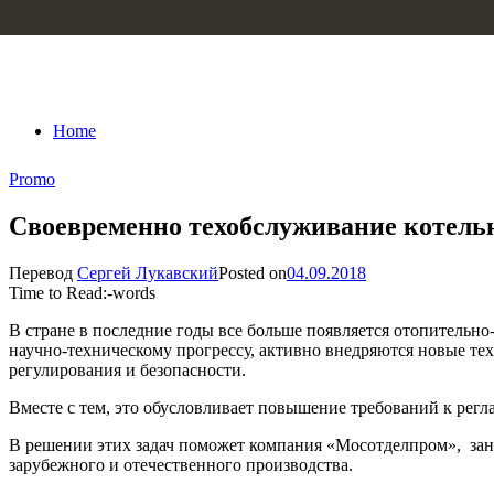
Skip to content
Home
Promo
Своевременно техобслуживание котельн
Перевод
Сергей Лукавский
Posted on
04.09.2018
Time to Read:
-
words
В стране в последние годы все больше появляется отопительн
научно-техническому прогрессу, активно внедряются новые те
регулирования и безопасности.
Вместе с тем, это обусловливает повышение требований к рег
В решении этих задач поможет компания «Мосотделпром», зан
зарубежного и отечественного производства.