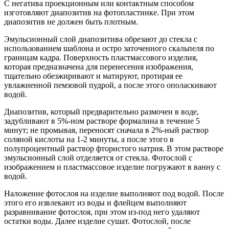
С негатива проекционным или контактным способом
изготовляют диапозитив на фотопластинке. При этом
диапозитив не должен быть плотным.
Эмульсионный слой диапозитива обрезают до стекла с
использованием шаблона и остро заточенного скальпеля по
границам кадра. Поверхность пластмассового изделия,
которая предназначена для перенесения изображения,
тщательно обезжиривают и матируют, протирая ее
увлажненной пемзовой пудрой, а после этого ополаскивают
водой.
Диапозитив, который предварительно размочен в воде,
задубливают в 5%-ном растворе формалина в течение 5
минут; не промывая, переносят сначала в 2%-ный раствор
соляной кислоты на 1-2 минуты, а после этого в
полупроцентный раствор фтористого натрия. В этом растворе
эмульсионный слой отделяется от стекла. Фотослой с
изображением и пластмассовое изделие погружают в ванну с
водой.
Наложение фотослоя на изделие выполняют под водой. После
этого его извлекают из воды и флейцем выполняют
разравнивание фотослоя, при этом из-под него удаляют
остатки воды. Далее изделие сушат. Фотослой, после