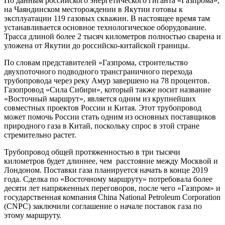
По данным российского энергетического гиганта «Газпрома»,
на Чаяндинском месторождении в Якутии готовы к
эксплуатации 119 газовых скважин. В настоящее время там
устанавливается основное технологическое оборудование.
Трасса длиной более 2 тысяч километров полностью сварена и
уложена от Якутии до российско-китайской границы.
По словам представителей «Газпрома, строительство
двухпоточного подводного трансграничного перехода
трубопровода через реку Амур завершено на 78 процентов.
Газопровод «Сила Сибири», который также носит название
«Восточный маршрут», является одним из крупнейших
совместных проектов России и Китая. Этот трубопровод
может помочь России стать одним из основных поставщиков
природного газа в Китай, поскольку спрос в этой стране
стремительно растет.
Трубопровод общей протяженностью в три тысячи
километров будет длиннее, чем расстояние между Москвой и
Лондоном. Поставки газа планируется начать в конце 2019
года. Сделка по «Восточному маршруту» потребовала более
десяти лет напряженных переговоров, после чего «Газпром» и
государственная компания China National Petroleum Corporation
(CNPC) заключили соглашение о начале поставок газа по
этому маршруту.