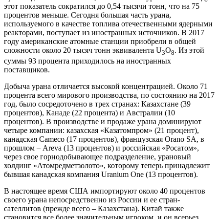
этот показатель сократился до 0,54 тысячи тонн, что на 75
процентов меньше. Сегодня большая часть урана,
используемого в качестве топлива отечественными ядерными
реакторами, поступает из иностранных источников. В 2017
году американские атомные станции приобрели в общей
сложности около 20 тысяч тонн эквивалента U
O
. Из этой
3
8
суммы 93 процента приходилось на иностранных
поставщиков.
Добыча урана отличается высокой концентрацией. Около 71
процента всего мирового производства, по состоянию на 2017
год, было сосредоточено в трех странах: Казахстане (39
процентов), Канаде (22 процента) и Австралии (10
процентов). В производстве и продаже урана доминируют
четыре компании: казахская «Казатомпром» (21 процент),
канадская Cameco (17 процентов), французская Оrano SA, в
прошлом – Areva (13 процентов) и российская «Росатом»,
через свое горнодобывающее подразделение, урановый
холдинг «Атомредметзолото», которому теперь принадлежит
бывшая канадская компания Uranium One (13 процентов).
В настоящее время США импортируют около 40 процентов
своего урана непосредственно из России и ее стран-
сателлитов (прежде всего – Казахстана). Китай также
становится все более значительным игроком, и он всерьез