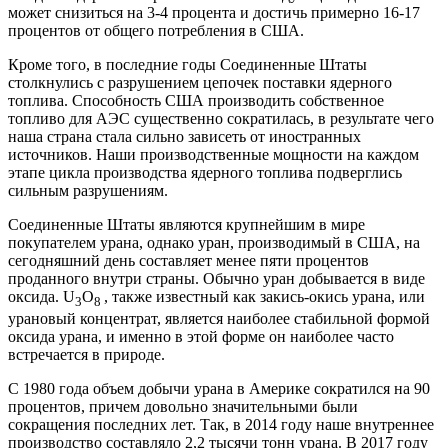
может снизиться на 3-4 процента и достичь примерно 16-17
процентов от общего потребления в США.
Кроме того, в последние годы Соединенные Штаты
столкнулись с разрушением цепочек поставки ядерного
топлива. Способность США производить собственное
топливо для АЭС существенно сократилась, в результате чего
наша страна стала сильно зависеть от иностранных
источников. Наши производственные мощности на каждом
этапе цикла производства ядерного топлива подверглись
сильным разрушениям.
Соединенные Штаты являются крупнейшим в мире
покупателем урана, однако уран, производимый в США, на
сегодняшний день составляет менее пяти процентов
проданного внутри страны. Обычно уран добывается в виде
оксида. U
O
, также известный как закись-окись урана, или
3
8
урановый концентрат, является наиболее стабильной формой
оксида урана, и именно в этой форме он наиболее часто
встречается в природе.
С 1980 года объем добычи урана в Америке сократился на 90
процентов, причем довольно значительными были
сокращения последних лет. Так, в 2014 году наше внутреннее
производство составляло 2,2 тысячи тонн урана. В 2017 году