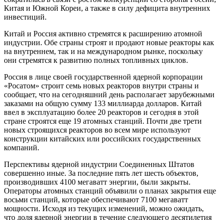
Китая и Южной Кореи, а также в силу дефицита внутренних
инвестиций.
Китай и Россия активно стремятся к расширению атомной
индустрии. Обе страны строят и продают новые реакторы как
на внутреннем, так и на международном рынке, поскольку
они стремятся к развитию полных топливных циклов.
Россия в лице своей государственной ядерной корпорации
«Росатом» строит семь новых реакторов внутри страны и
сообщает, что на сегодняшний день располагает зарубежными
заказами на общую сумму 133 миллиарда долларов. Китай
ввел в эксплуатацию более 20 реакторов и сегодня в этой
стране строятся еще 19 атомных станций. Почти две трети
новых строящихся реакторов во всем мире используют
конструкции китайских или российских государственных
компаний.
Перспективы ядерной индустрии Соединенных Штатов
совершенно иные. За последние пять лет шесть объектов,
производивших 4100 мегаватт энергии, были закрыты.
Операторы атомных станций объявили о планах закрытия еще
восьми станций, которые обеспечивают 7100 мегаватт
мощности. Исходя из текущих изменений, можно ожидать,
что доля ядерной энергии в течение следующего десятилетия