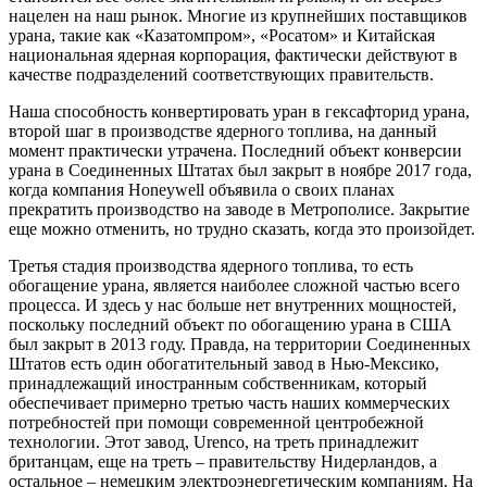
нацелен на наш рынок. Многие из крупнейших поставщиков
урана, такие как «Казатомпром», «Росатом» и Китайская
национальная ядерная корпорация, фактически действуют в
качестве подразделений соответствующих правительств.
Наша способность конвертировать уран в гексафторид урана,
второй шаг в производстве ядерного топлива, на данный
момент практически утрачена. Последний объект конверсии
урана в Соединенных Штатах был закрыт в ноябре 2017 года,
когда компания Honeywell объявила о своих планах
прекратить производство на заводе в Метрополисе. Закрытие
еще можно отменить, но трудно сказать, когда это произойдет.
Третья стадия производства ядерного топлива, то есть
обогащение урана, является наиболее сложной частью всего
процесса. И здесь у нас больше нет внутренних мощностей,
поскольку последний объект по обогащению урана в США
был закрыт в 2013 году. Правда, на территории Соединенных
Штатов есть один обогатительный завод в Нью-Мексико,
принадлежащий иностранным собственникам, который
обеспечивает примерно третью часть наших коммерческих
потребностей при помощи современной центробежной
технологии. Этот завод, Urenco, на треть принадлежит
британцам, еще на треть – правительству Нидерландов, а
остальное – немецким электроэнергетическим компаниям. На