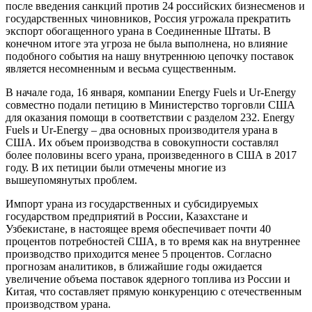
после введения санкций против 24 российских бизнесменов и
государственных чиновников, Россия угрожала прекратить
экспорт обогащенного урана в Соединенные Штаты. В
конечном итоге эта угроза не была выполнена, но влияние
подобного события на нашу внутреннюю цепочку поставок
является несомненным и весьма существенным.
В начале года, 16 января, компании Energy Fuels и Ur-Energy
совместно подали петицию в Министерство торговли США
для оказания помощи в соответствии с разделом 232. Energy
Fuels и Ur-Energy – два основных производителя урана в
США. Их объем производства в совокупности составлял
более половины всего урана, произведенного в США в 2017
году. В их петиции были отмечены многие из
вышеупомянутых проблем.
Импорт урана из государственных и субсидируемых
государством предприятий в России, Казахстане и
Узбекистане, в настоящее время обеспечивает почти 40
процентов потребностей США, в то время как на внутреннее
производство приходится менее 5 процентов. Согласно
прогнозам аналитиков, в ближайшие годы ожидается
увеличение объема поставок ядерного топлива из России и
Китая, что составляет прямую конкуренцию с отечественным
производством урана.