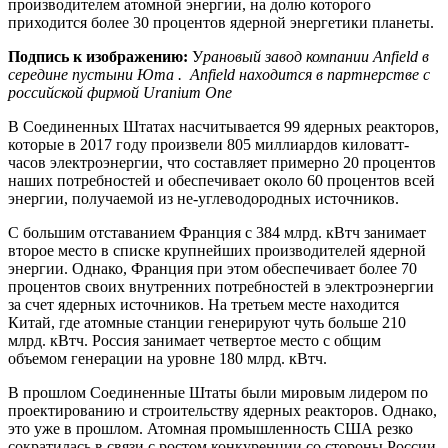
производителем атомной энергии, на долю которого
приходится более 30 процентов ядерной энергетики планеты.
Подпись к изображению:
У
рановый завод компании Anfield в
середине пустыни Юта . Anfield находится в партнерстве с
российской фирмой Uranium One
В Соединенных Штатах насчитывается 99 ядерных реакторов,
которые в 2017 году произвели 805 миллиардов киловатт-
часов электроэнергии, что составляет примерно 20 процентов
наших потребностей и обеспечивает около 60 процентов всей
энергии, получаемой из не-углеводородных источников.
С большим отставанием Франция с 384 млрд. кВтч занимает
второе место в списке крупнейших производителей ядерной
энергии. Однако, Франция при этом обеспечивает более 70
процентов своих внутренних потребностей в электроэнергии
за счет ядерных источников. На третьем месте находится
Китай, где атомные станции генерируют чуть больше 210
млрд. кВтч. Россия занимает четвертое место с общим
объемом генерации на уровне 180 млрд. кВтч.
В прошлом Соединенные Штаты были мировым лидером по
проектированию и строительству ядерных реакторов. Однако,
это уже в прошлом. Атомная промышленность США резко
сократилась в связи с ростом конкуренции со стороны России,