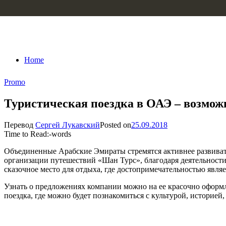
Skip to content
Home
Promo
Туристическая поездка в ОАЭ – возможн
Перевод
Сергей Лукавский
Posted on
25.09.2018
Time to Read:
-
words
Объединенные Арабские Эмираты стремятся активнее развивать
организации путешествий «Шан Турс», благодаря деятельности
сказочное место для отдыха, где достопримечательностью являет
Узнать о предложениях компании можно на ее красочно офор
поездка, где можно будет познакомиться с культурой, историе