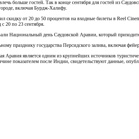
лечь больше гостей. Так в конце сентября для гостей из Саудо
городе, включая Бурдж-Халифу.
л скидку от 20 до 50 процентов на входные билеты в Reel Cinem
 с 20 по 23 сентября.
вали Национальный день Саудовской Аравии, который приходится
ому празднику государства Персидского залива, включая фейерв
ая Аравия является одним из крупнейших источников туристичес
еличине показателем после Индии, свидетельствуют данные, опу