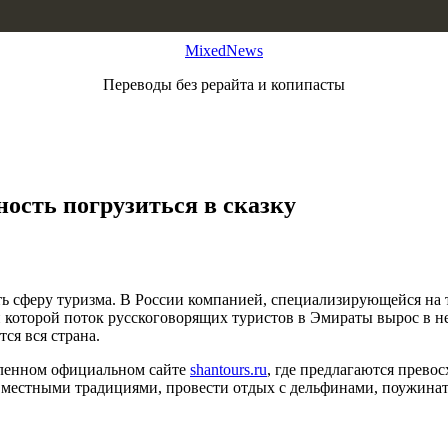
MixedNews
Переводы без рерайта и копипасты
ость погрузиться в сказку
 сферу туризма. В России компанией, специализирующейся на т
 которой поток русскоговорящих туристов в Эмираты вырос в не
ся вся страна.
мленном официальном сайте
shantours.ru
, где предлагаются прево
й, местными традициями, провести отдых с дельфинами, поужина