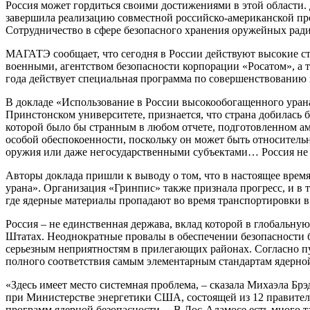
Россия может гордиться своими достижениями в этой области.
завершила реализацию совместной российско-американской про
Сотрудничество в сфере безопасного хранения оружейных ради
МАГАТЭ сообщает, что сегодня в России действуют высокие ст
военными, агентством безопасности корпорации «Росатом», а 
года действует специальная программа по совершенствованию
В докладе «Использование в России высокообогащенного ура
Принстонском университете, признается, что страна добилась 
которой было бы странным в любом отчете, подготовленном а
особой обеспокоенности, поскольку он может быть относитель
оружия или даже негосударственными субъектами… Россия не
Авторы доклада пришли к выводу о том, что в настоящее вре
урана». Организация «Гринпис» также признала прогресс, и в то
где ядерные материалы пропадают во время транспортировки в
Россия – не единственная держава, вклад которой в глобальн
Штатах. Неоднократные провалы в обеспечении безопасности 
серьезным неприятностям в прилегающих районах. Согласно пу
полного соответствия самым элементарным стандартам ядерной
«Здесь имеет место системная проблема, – сказала Михаэла Б
при Министерстве энергетики США, состоящей из 12 правител
программ ядерной безопасности. – В Лос-Аламосе есть много та