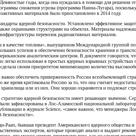
 Девяностые годы, когда она нуждалась в помощи для решения э
граммы снижения угрозы (программа Нанна-Лугара), поскольку 
оактивных материалов было приостановлено в 2014 году.
андарты ядерной безопасности. Установлено эффективное защит
также охранными структурами на объектах. Материалы надлежащ
 инфраструктуры перевозок радиоактивных материалов.
на в качестве топлива», выпущенном Международной группой п
больших успехов в обеспечении безопасности хранения и трансп
мериканским аналитическим центром. В документе говорится, ч
но легко использован в простых ядерных взрывных устройствах 
 сделала своим приоритетом минимизацию количества высокооб
мя важно обеспечить приверженность России всеобъемлющей ст
 же время критиковала Россию за то, что она считает недостатка
 хранилища или из них. Они хорошо охраняются и подлежат стро
ую стратегию ядерной безопасности имеет решающее значение. С
были зафиксированы в Лос-Аламосской национальной лаборатори
бликации в журнале Science, «самое важное, что менеджеры Ло
 безопасности».
рэди-Раап, бывшая президент Американского ядерного общества 
ьственных экспертов, которые проводят анализ и выдают реко
кого, что можно считать примерами того, как не следует поступ