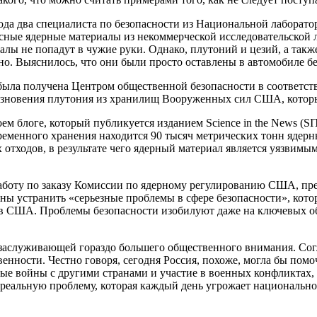
ода два специалиста по безопасности из Национальной лаборато
асные ядерные материалы из некоммерческой исследовательской л
иалы не попадут в чужие руки. Однако, плутоний и цезий, а так
тно. Выяснилось, что они были просто оставлены в автомобиле бе
была получена Центром общественной безопасности в соответст
езновения плутония из хранилищ Вооруженных сил США, которы
ем блоге, который публикуется изданием Science in the News (
временного хранения находится 90 тысяч метрических тонн яде
отходов, в результате чего ядерный материал является уязвимы
работу по заказу Комиссии по ядерному регулированию США, пр
аны устранить «серьезные проблемы в сфере безопасности», кот
 в США. Проблемы безопасности изобилуют даже на ключевых об
 заслуживающей гораздо большего общественного внимания. Сог
енности. Честно говоря, сегодня Россия, похоже, могла бы по
овые войны с другими странами и участие в военных конфликтах
еальную проблему, которая каждый день угрожает национальной