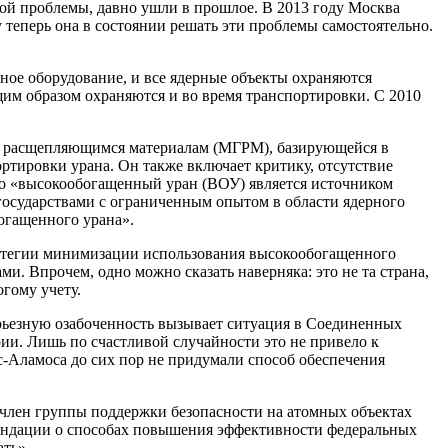
той проблемы, давно ушли в прошлое. В 2013 году Москва
теперь она в состоянии решать эти проблемы самостоятельно.
ное оборудование, и все ядерные объекты охраняются
им образом охраняются и во время транспортировки. С 2010
о расщепляющимся материалам (МГРМ), базирующейся в
ортировки урана. Он также включает критику, отсутствие
то «высокообогащенный уран (ВОУ) является источником
государствами с ограниченным опытом в области ядерного
огащенного урана».
ратегии минимизации использования высокообогащенного
ми. Впрочем, одно можно сказать наверняка: это не та страна,
гому учету.
ерьезную озабоченность вызывает ситуация в Соединенных
и. Лишь по счастливой случайности это не привело к
с-Аламоса до сих пор не придумали способ обеспечения
и член группы поддержки безопасности на атомных объектах
мендации о способах повышения эффективности федеральных
ать».