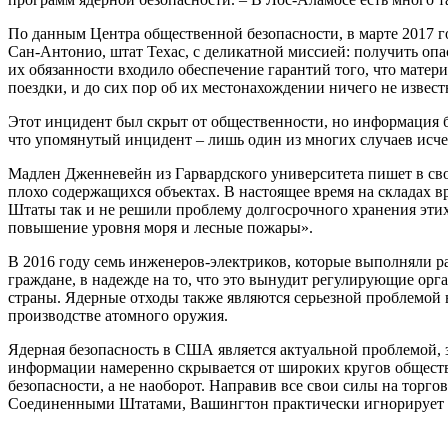
По данным Центра общественной безопасности, в марте 2017 г
Сан-Антонио, штат Техас, с деликатной миссией: получить оп
их обязанности входило обеспечение гарантий того, что матер
поездки, и до сих пор об их местонахождении ничего не извес
Этот инцидент был скрыт от общественности, но информация 
что упомянутый инцидент – лишь один из многих случаев исч
Мадлен Дженневейн из Гарвардского университета пишет в сво
плохо содержащихся объектах. В настоящее время на складах 
Штаты так и не решили проблему долгосрочного хранения этих 
повышение уровня моря и лесные пожары».
В 2016 году семь инженеров-электриков, которые выполняли 
граждане, в надежде на то, что это вынудит регулирующие орг
страны. Ядерные отходы также являются серьезной проблемой
производстве атомного оружия.
Ядерная безопасность в США является актуальной проблемой,
информации намеренно скрывается от широких кругов обществ
безопасности, а не наоборот. Направив все свои силы на торг
Соединенными Штатами, Вашингтон практически игнорирует р