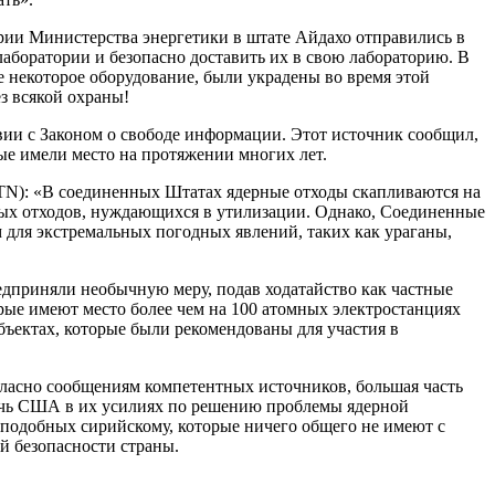
рии Министерства энергетики в штате Айдахо отправились в
аборатории и безопасно доставить их в свою лабораторию. В
же некоторое оборудование, были украдены во время этой
з всякой охраны!
вии с Законом о свободе информации. Этот источник сообщил,
е имели место на протяжении многих лет.
SITN): «В соединенных Штатах ядерные отходы скапливаются на
рных отходов, нуждающихся в утилизации. Однако, Соединенные
м для экстремальных погодных явлений, таких как ураганы,
едприняли необычную меру, подав ходатайство как частные
орые имеют место более чем на 100 атомных электростанциях
ъектах, которые были рекомендованы для участия в
ласно сообщениям компетентных источников, большая часть
мочь США в их усилиях по решению проблемы ядерной
, подобных сирийскому, которые ничего общего не имеют с
 безопасности страны.