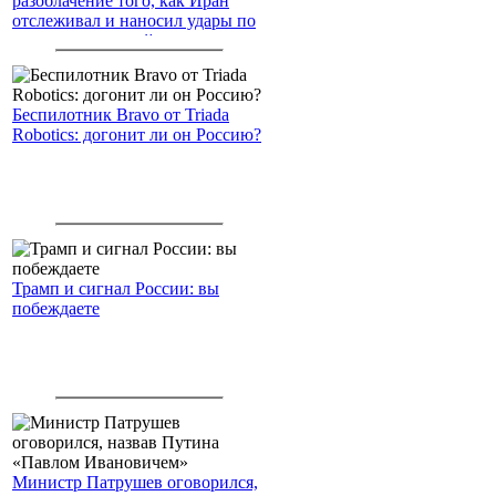
разоблачение того, как Иран
отслеживал и наносил удары по
американским войскам
Беспилотник Bravo от Triada
Robotics: догонит ли он Россию?
Трамп и сигнал России: вы
побеждаете
Министр Патрушев оговорился,