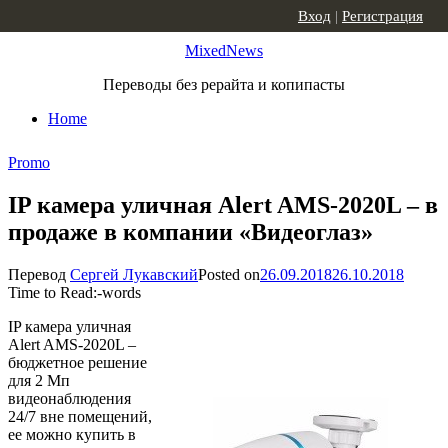
Skip to content
Вход
|
Регистрация
MixedNews
Переводы без рерайта и копипасты
Home
Promo
IP камера уличная Alert AMS-2020L – в
продаже в компании «Видеоглаз»
Перевод
Сергей Лукавский
Posted on
26.09.2018
26.10.2018
Time to Read:
-
words
IP камера уличная
Alert AMS-2020L –
бюджетное решение
для 2 Мп
видеонаблюдения
24/7 вне помещений,
ее можно купить в