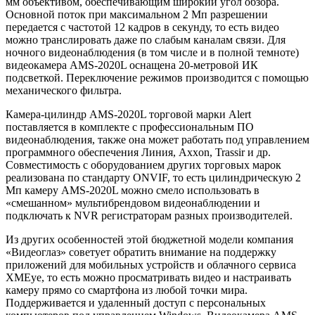
мм объективом, обеспечивающим широкий угол обзора.
Основной поток при максимальном 2 Мп разрешении
передается с частотой 12 кадров в секунду, то есть видео
можно транслировать даже по слабым каналам связи. Для
ночного видеонаблюдения (в том числе и в полной темноте)
видеокамера AMS-2020L оснащена 20-метровой ИК
подсветкой. Переключение режимов производится с помощью
механического фильтра.
Камера-цилиндр AMS-2020L торговой марки Alert
поставляется в комплекте с профессиональным ПО
видеонаблюдения, также она может работать под управлением
программного обеспечения Линия, Axxon, Trassir и др.
Совместимость с оборудованием других торговых марок
реализована по стандарту ONVIF, то есть цилиндрическую 2
Мп камеру AMS-2020L можно смело использовать в
«смешанном» мультибрендовом видеонаблюдении и
подключать к NVR регистраторам разных производителей.
Из других особенностей этой бюджетной модели компания
«Видеоглаз» советует обратить внимание на поддержку
приложений для мобильных устройств и облачного сервиса
XMEye, то есть можно просматривать видео и настраивать
камеру прямо со смартфона из любой точки мира.
Поддерживается и удаленный доступ с персональных