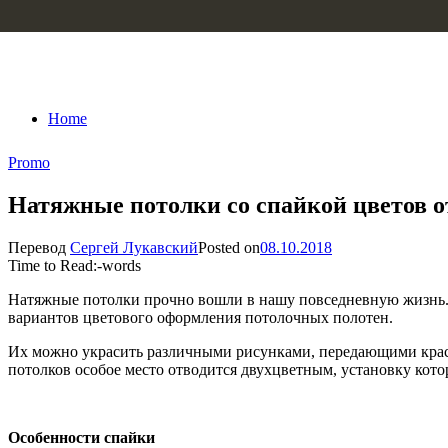
Skip to content
Home
Promo
Натяжные потолки со спайкой цветов 
Перевод
Сергей Лукавский
Posted on
08.10.2018
Time to Read:
-
words
Натяжные потолки прочно вошли в нашу повседневную жизнь. 
вариантов цветового оформления потолочных полотен.
Их можно украсить различными рисунками, передающими красоту
потолков особое место отводится двухцветным, установку кот
Особенности спайки