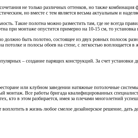
 сочетания не только различных оттенков, но также комбинация
астическим, но вместе с тем является весьма актуальным и над
ность. Такие полотна можно разместить там, где не всегда прав
на при монтаже опустится примерно на 10-15 см, то установка п
но должно быть полотно, состоящее из двух ровных полосок разн
потолке и полосы обоев на стене, с легкостью воплощается в жи
лярных – создание парящих конструкций. За счет установки ди
е, ресторане или клубном заведении натяжные потолочные систем
ый монтаж. Все работы бригада квалифицированных специалистов
ех, кто в этом разбирается, имея за плечами многолетний успе
воплотить в жизнь любое смелое дизайнерское решение, дать д