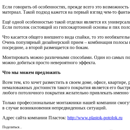
Если говорить об особенностях, прежде всего это возможность
материал. Такой подход кажется на первый взгляд чем-то фант
Ещё одной особенностью такой отделки является их универсаль
Если потолок состоящий из гипсокартонной основы и пвх полот
Что касается общего внешнего вида спайки, то это необязатель
Очень популярный дизайнерский прием – комбинация полосы на 
посредине, а второй размещается по бокам.
Монтировать можно различными способами. Один из самых попу
можно добиться просто невероятного эффекта.
Что мы можем предложить
Всем тем, кто хочет разместить в своем доме, офисе, квартир
немаловажных достоинств такого покрытия является его быстр
любого потолочного покрытия желательно привлекать именно т
Только профессиональные монтажники нашей компании смогут 
в случае возникновения непредвиденных ситуаций.
Адрес сайта компании Пласток:
http://www.plastok-potolok.ru
Поделиться...