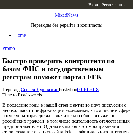
Skip to content
Вход
|
Регистрация
MixedNews
Переводы без рерайта и копипасты
Home
Promo
Быстро проверить контрагента по
базам ФНС и государственным
реестрам поможет портал FEK
Перевод
Сергей Лукавский
Posted on
09.10.2018
Time to Read:
-
words
В последние годы в нашей стране активно идут дискуссии о
необходимости цифровизации экономики, в том числе в сфере
госуслуг, которая должна значительно облегчить жизнь
российских граждан, в том числе деятельность отечественных
предпринимателей. Одним из шагов в этом направлении
стало создание и запуск сайта Fek — официального интернет-