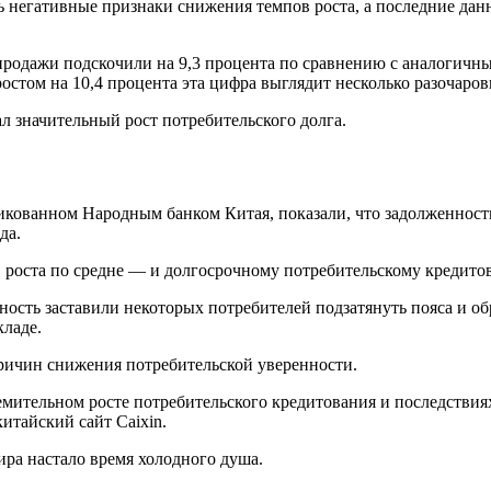
 негативные признаки снижения темпов роста, а последние данн
 продажи подскочили на 9,3 процента по сравнению с аналогич
остом на 10,4 процента эта цифра выглядит несколько разочар
 значительный рост потребительского долга.
ликованном Народным банком Китая, показали, что задолженност
да.
 роста по средне — и долгосрочному потребительскому кредито
ость заставили некоторых потребителей подзатянуть пояса и об
кладе.
причин снижения потребительской уверенности.
ительном росте потребительского кредитования и последствия
китайский сайт Caixin.
ра настало время холодного душа.