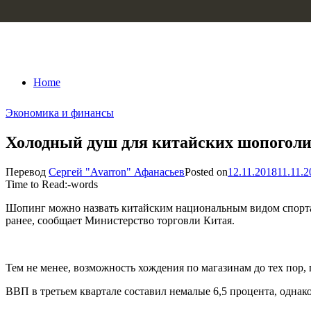
Skip to content
Home
Экономика и финансы
Холодный душ для китайских шопогол
Перевод
Сергей "Avarron" Афанасьев
Posted on
12.11.2018
11.11.2
Time to Read:
-
words
Шопинг можно назвать китайским национальным видом спорта. 
ранее, сообщает Министерство торговли Китая.
Тем не менее, возможность хождения по магазинам до тех пор, 
ВВП в третьем квартале составил немалые 6,5 процента, однако