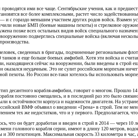
и проводятся ими все чаще. Сентябрьские учения, как и предше
становятся все более комплексными, растет число задействованн
и с гораздо меньшим участием других родов войск. Взамен уст
учили новые БМП (боевые машины пехоты) и стрелковое оружие,
ружена позже всех остальных видов войск специального назнач
ревооружению подверглись специальные войска (включая нескол
 производства.
человек, сведенных в бригады, подчиненные региональным флот
0 танков и еще больше боевых амфибий. Хотя эти войска и счи
ли, находящиеся сейчас на вооружении, были введены в строй ещ
н оказался неудачным. Это не сулит российским морпехам ничего
ной пехоты. Но России все-таки хотелось бы использовать морпе
тип десантного корабля-амфибии, говорит о многом. Прошло 14 л
 корабля постоянно смещались, и в последний раз это было связ
ли к остойчивости корпуса и надежности двигателя. На устране
ссийский ВМФ объявил о введении «Грена» в строй. Тем не менее
ением тех же недостатков, что и у первого. Предполагается, что 
, что он будет доработан и введен в строй в 2014 — через 10 ле
имени головного корабля серии, имеют в длину 120 метров, вод
 и 300 пехотинцев. Максимальная скорость 33 километра в час,