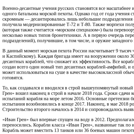
Военно-десантные учения русских становятся все масштабнее 
одного батальона морской пехоты. Однако год от года учения 
скромным — десантировались лишь небольшие подразделения — 
получила модернизированные Т-72 и Т-80. Также морпехи пол
(которая также считается «морским спецназом») была перевоо
несколько новых типов бронетехники. А в первую очередь пе
подразделений), получившие, в том числе, и оружие западного
В данный момент морская пехота России насчитывает 9 тысяч 
и Каспийскому). Каждая бригада имеет на вооружении около 3
десантных кораблей, что снижает их эффективность. Все кораб
создан всего один новый тип десантных кораблей-амфибий, и о
может использоваться на суше в качестве высококлассной обыч
готовятся.
То, как создавался и вводился в строй вышеупомянутый новый 
Грен» вошел наконец в строй в начале 2018 года. Сроки сдачи
испытаний корабля на море летом 2016. Основные претензии бы
испытания возобновились в конце 2017. Наконец, в мае 2018 ро
Строительство второго началось в 2014 и сопровождалось выявл
«Иван Грен» был впервые спущен на воду в 2012. Предполагалось
переносились. Корабли класса «Иван Грен», названные так по 
Корабль может вместить 13 танков или 36 боевых машин пехоты