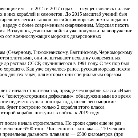
ствующие им — в 2015 и 2017 годах — осуществлялись силами
ых в них кораблей и самолетов. До 2015 масштаб учений был
аревших легких танков российская морская пехота недавно
 наряду с более современным снаряжением. Морская пехота
ения. Воздушно-десантные войска уже получили на вооружение
ько сот военнослужащих морских диверсионных
ам (Северному, Тихоокеанскому, Балтийскому, Черноморскому
таются элитными, они испытывают нехватку современных
е до распада СССР, случившегося в 1991 году. С тех пор был
 хорошего. Как уже случалось ранее, русская морская пехота
хов для тех задач, для которых они специальным образом
ет с начала строительства, прежде чем корабль класса «Иван
ано с “конструкторскими дефектами», обнаруженными во время
ние недочетов ушло полтора года, после чего морские
, будет построено только 2 корабля этого класса.
второй корабль поступит в войска к 2019 году.
т после начала строительства. Но сроки сдачи еще не раз
оизмещение 6500 тонн. Численность экипажа — 110 человек.
 а предельная дальность плавания — 6500 километров (при