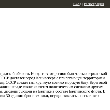
Вход
|
Регистрация
радской области. Когда-то этот регион был частью германской
 СССР достался город Кенигсберг с прилегающей территорией
ад, СССР создал там крупную военно-морскую базу. Береговой
Калининграде также является политическим сигналом другим
ты, дислоцирующей на Балтике в составе Балтийского флота. В
али 30 единиц бронетехники, осуществлялась с нескольких