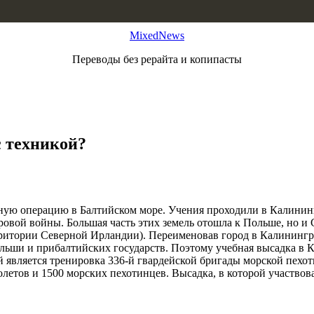
MixedNews
Переводы без рерайта и копипасты
с техникой?
тную операцию в Балтийском море. Учения проходили в Калининг
овой войны. Большая часть этих земель отошла к Польше, но и
рритории Северной Ирландии). Переименовав город в Калинингр
ольши и прибалтийских государств. Поэтому учебная высадка в 
ей является тренировка 336-й гвардейской бригады морской пехо
олетов и 1500 морских пехотинцев. Высадка, в которой участвов