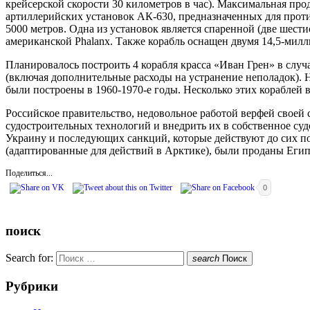
крейсерской скорости 30 километров в час). Максимальная пр
артиллерийских установок АК-630, предназначенных для прот
5000 метров. Одна из установок является спаренной (две шес
американской Phalanx. Также корабль оснащен двумя 14,5-мил
Планировалось построить 4 корабля красса «Иван Грен» в случ
(включая дополнительные расходы на устранение неполадок). Н
были построены в 1960-1970-е годы. Несколько этих кораблей 
Российское правительство, недовольное работой верфей своей
судостроительных технологий и внедрить их в собственное суд
Украину и последующих санкций, которые действуют до сих по
(адаптированные для действий в Арктике), были проданы Егип
Поделиться...
0
поиск
Search for:
search
Поиск
Рубрики