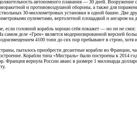
одолжительность автономного плавания — 30 дней. Вооружение 
иворакетной и противовоздушной обороны, а также для пораже
тиствольных 30-миллиметровых установки в одной башне. Две д
лиметровыми пулеметами, вертолетной площадкой и ангаром на д
ае, если головной корабль хорошо себя покажет — но он не смог
а самом деле «Грен» является модернизированной версией больш
водоизмещением 4100 тонн до сих пор пребывают в строю, хотя 
 страны, пыталось приобрести десантные корабли во Франции, ч
остроение. Корабли типа «Мистраль» были построены к 2014 году
р. Франция вернула России аванс в размере 1 миллиарда доллар
ту.