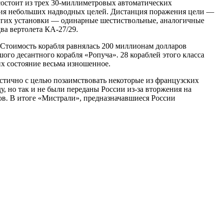
состоит из трех 30-миллиметровых автоматических
ния небольших надводных целей. Дистанция поражения цели —
ругих установки — одинарные шестиствольные, аналогичные
ва вертолета КА-27/29.
. Стоимость корабля равнялась 200 миллионам долларов
ого десантного корабля «Ропуча». 28 кораблей этого класса
их состояние весьма изношенное.
астично с целью позаимствовать некоторые из французских
, но так и не были переданы России из-за вторжения на
ов. В итоге «Мистрали», предназначавшиеся России