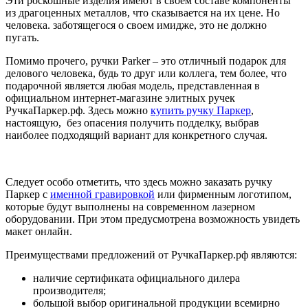
Эти роскошные изделия имеют в своем составе компоненты
из драгоценных металлов, что сказывается на их цене. Но
человека. заботящегося о своем имидже, это не должно
пугать.
Помимо прочего, ручки Parker – это отличный подарок для
делового человека, будь то друг или коллега, тем более, что
подарочной является любая модель, представленная в
официальном интернет-магазине элитных ручек
РучкаПаркер.рф. Здесь можно
купить ручку Паркер
,
настоящую, без опасения получить подделку, выбрав
наиболее подходящий вариант для конкретного случая.
Следует особо отметить, что здесь можно заказать ручку
Паркер с
именной гравировкой
или фирменным логотипом,
которые будут выполнены на современном лазерном
оборудовании. При этом предусмотрена возможность увидеть
макет онлайн.
Преимуществами предложений от РучкаПаркер.рф являются:
наличие сертификата официального дилера
производителя;
большой выбор оригинальной продукции всемирно