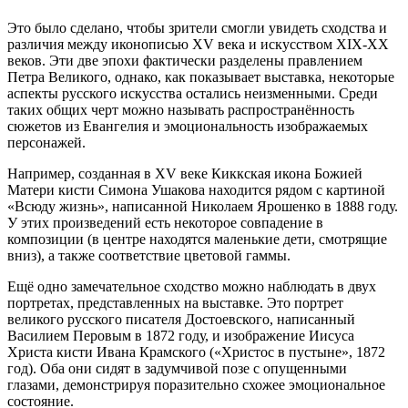
Это было сделано, чтобы зрители смогли увидеть сходства и
различия между иконописью XV века и искусством XIX-XX
веков. Эти две эпохи фактически разделены правлением
Петра Великого, однако, как показывает выставка, некоторые
аспекты русского искусства остались неизменными. Среди
таких общих черт можно называть распространённость
сюжетов из Евангелия и эмоциональность изображаемых
персонажей.
Например, созданная в XV веке Киккская икона Божией
Матери кисти Симона Ушакова находится рядом с картиной
«Всюду жизнь», написанной Николаем Ярошенко в 1888 году.
У этих произведений есть некоторое совпадение в
композиции (в центре находятся маленькие дети, смотрящие
вниз), а также соответствие цветовой гаммы.
Ещё одно замечательное сходство можно наблюдать в двух
портретах, представленных на выставке. Это портрет
великого русского писателя Достоевского, написанный
Василием Перовым в 1872 году, и изображение Иисуса
Христа кисти Ивана Крамского («Христос в пустыне», 1872
год). Оба они сидят в задумчивой позе с опущенными
глазами, демонстрируя поразительно схожее эмоциональное
состояние.