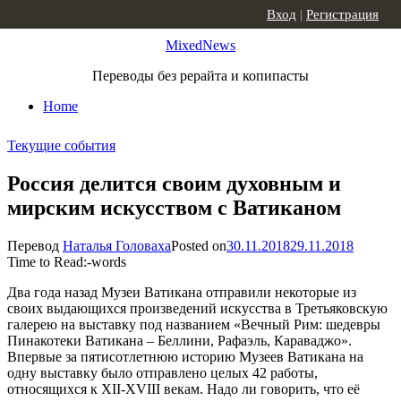
Skip to content
Вход
|
Регистрация
MixedNews
Переводы без рерайта и копипасты
Home
Текущие события
Россия делится своим духовным и
мирским искусством с Ватиканом
Перевод
Наталья Головаха
Posted on
30.11.2018
29.11.2018
Time to Read:
-
words
Два года назад Музеи Ватикана отправили некоторые из
своих выдающихся произведений искусства в Третьяковскую
галерею на выставку под названием «Вечный Рим: шедевры
Пинакотеки Ватикана – Беллини, Рафаэль, Караваджо».
Впервые за пятисотлетнюю историю Музеев Ватикана на
одну выставку было отправлено целых 42 работы,
относящихся к XII-XVIII векам. Надо ли говорить, что её