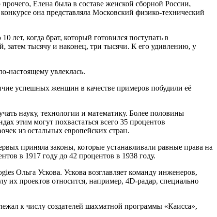
 прочего, Елена была в составе женской сборной России,
 конкурсе она представляла Московский физико-технический
10 лет, когда брат, который готовился поступать в
, затем тысячу и наконец, три тысячи. К его удивлению, у
по-настоящему увлеклась.
ичие успешных женщин в качестве примеров побудили её
учать науку, технологии и математику. Более половины
ндах этим могут похвастаться всего 35 процентов
вочек из остальных европейских стран.
первых приняла законы, которые устанавливали равные права на
тов в 1917 году до 42 процентов в 1938 году.
ies Ольга Ускова. Ускова возглавляет команду инженеров,
лу их проектов относится, например, 4D-радар, специально
длежал к числу создателей шахматной программы «Каисса»,