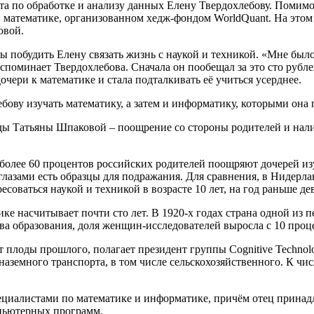
та по обработке и анализу данных Елену Твердохлебову. Помимо
 математике, организованном хедж-фондом WorldQuant. На этом
овой.
ы побудить Елену связать жизнь с наукой и техникой. «Мне было 
споминает Твердохлебова. Сначала он пообещал за это сто рублей
очери к математике и стала подталкивать её учиться усерднее.
ову изучать математику, а затем и информатику, которыми она 
ды Татьяны Шпаковой – поощрение со стороны родителей и нал
, более 60 процентов российских родителей поощряют дочерей из
глазами есть образцы для подражания. Для сравнения, в Нидерла
соваться наукой и техникой в возрасте 10 лет, на год раньше де
ке насчитывает почти сто лет. В 1920-х годах страна одной из 
а образования, доля женщин-исследователей выросла с 10 процен
плоды прошлого, полагает президент группы Cognitive Technolog
аземного транспорта, в том числе сельскохозяйственного. К чис
специалистами по математике и информатике, причём отец прина
мпьютерных программ.