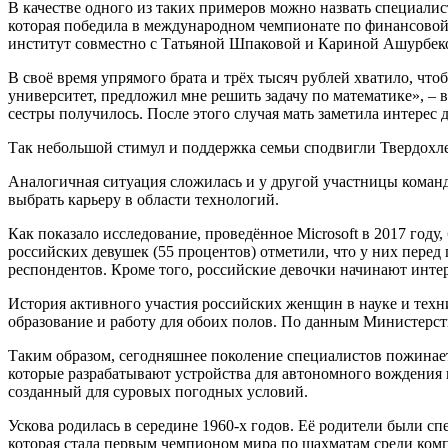
В качестве одного из таких примеров можно назвать специалис
которая победила в международном чемпионате по финансовой
институт совместно с Татьяной Шпаковой и Кариной Ашурбек
В своё время упрямого брата и трёх тысяч рублей хватило, чтоб
университет, предложил мне решить задачу по математике», – в
сестры получилось. После этого случая мать заметила интерес д
Так небольшой стимул и поддержка семьи сподвигли Твердохлеб
Аналогичная ситуация сложилась и у другой участницы коман
выбрать карьеру в области технологий.
Как показало исследование, проведённое Microsoft в 2017 году
российских девушек (55 процентов) отметили, что у них перед 
респондентов. Кроме того, российские девочки начинают интере
История активного участия российских женщин в науке и техни
образование и работу для обоих полов. По данным Министерств
Таким образом, сегодняшнее поколение специалистов пожинает 
которые разрабатывают устройства для автономного вождения н
созданный для суровых погодных условий.
Ускова родилась в середине 1960-х годов. Её родители были 
которая стала первым чемпионом мира по шахматам среди ко