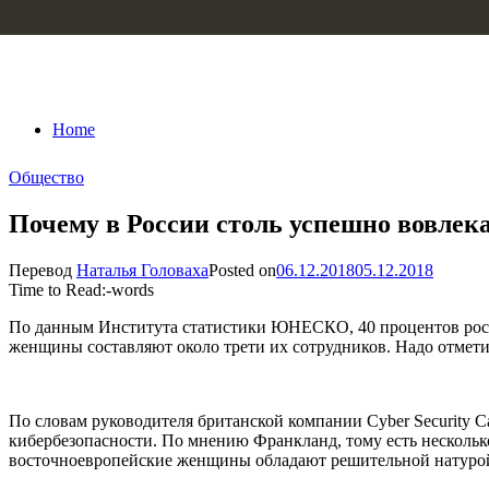
Skip to content
Home
Общество
Почему в России столь успешно вовлек
Перевод
Наталья Головаха
Posted on
06.12.2018
05.12.2018
Time to Read:
-
words
По данным Института статистики ЮНЕСКО, 40 процентов росс
женщины составляют около трети их сотрудников. Надо отметит
По словам руководителя британской компании Cyber Security 
кибербезопасности. По мнению Франкланд, тому есть нескольк
восточноевропейские женщины обладают решительной натурой, а