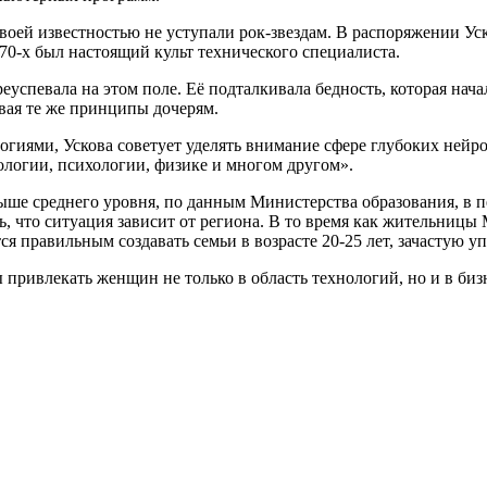
 своей известностью не уступали рок-звездам. В распоряжении У
970-х был настоящий культ технического специалиста.
реуспевала на этом поле. Её подталкивала бедность, которая нача
вая те же принципы дочерям.
ями, Ускова советует уделять внимание сфере глубоких нейрон
логии, психологии, физике и многом другом».
ыше среднего уровня, по данным Министерства образования, в 
ть, что ситуация зависит от региона. В то время как жительницы
я правильным создавать семьи в возрасте 20-25 лет, зачастую 
привлекать женщин не только в область технологий, но и в бизне