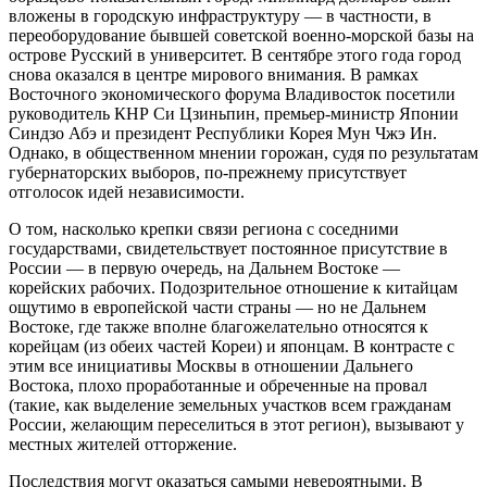
вложены в городскую инфраструктуру — в частности, в
переоборудование бывшей советской военно-морской базы на
острове Русский в университет. В сентябре этого года город
снова оказался в центре мирового внимания. В рамках
Восточного экономического форума Владивосток посетили
руководитель КНР Си Цзиньпин, премьер-министр Японии
Синдзо Абэ и президент Республики Корея Мун Чжэ Ин.
Однако, в общественном мнении горожан, судя по результатам
губернаторских выборов, по-прежнему присутствует
отголосок идей независимости.
О том, насколько крепки связи региона с соседними
государствами, свидетельствует постоянное присутствие в
России — в первую очередь, на Дальнем Востоке —
корейских рабочих. Подозрительное отношение к китайцам
ощутимо в европейской части страны — но не Дальнем
Востоке, где также вполне благожелательно относятся к
корейцам (из обеих частей Кореи) и японцам. В контрасте с
этим все инициативы Москвы в отношении Дальнего
Востока, плохо проработанные и обреченные на провал
(такие, как выделение земельных участков всем гражданам
России, желающим переселиться в этот регион), вызывают у
местных жителей отторжение.
Последствия могут оказаться самыми невероятными. В