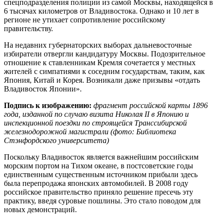
спецподразделения полиции из самой Москвы, находящейся в
6 тысячах километров от Владивостока. Однако и 10 лет в
регионе не утихает сопротивление российскому
правительству.
На недавних губернаторских выборах дальневосточные
избиратели отвергли кандидатуру Москвы. Подозрительное
отношение к ставленникам Кремля сочетается у местных
жителей с симпатиями к соседним государствам, таким, как
Япония, Китай и Корея. Возникали даже призывы «отдать
Владивосток Японии».
Подпись к изображению:
фрагмент российской карты 1896
года, изданной по случаю визита Николая
II
в Японию и
инспекционной поездки по строящейся Транссибирской
железнодорожной магистрали (фото: Библиотека
Стэнфордского университета)
Поскольку Владивосток является важнейшим российским
морским портом на Тихом океане, в постсоветские годы
единственным существенным источником прибыли здесь
была перепродажа японских автомобилей. В 2008 году
российское правительство приняло решение пресечь эту
практику, введя суровые пошлины. Это стало поводом для
новых демонстраций.