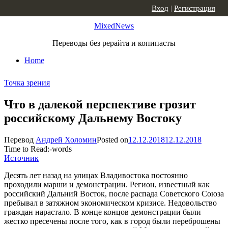
Skip to content
Вход
|
Регистрация
MixedNews
Переводы без рерайта и копипасты
Home
Точка зрения
Что в далекой перспективе грозит
российскому Дальнему Востоку
Перевод
Андрей Холомин
Posted on
12.12.2018
12.12.2018
Time to Read:
-
words
Источник
Десять лет назад на улицах Владивостока постоянно
проходили марши и демонстрации. Регион, известный как
российский Дальний Восток, после распада Советского Союза
пребывал в затяжном экономическом кризисе. Недовольство
граждан нарастало. В конце концов демонстрации были
жестко пресечены после того, как в город были переброшены