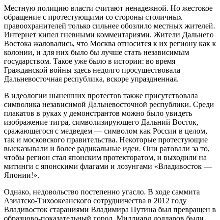
Местную полицию власти считают ненадежной. Но жестокое
обращение с протестующими со стороны столичных
правоохранителей только сильнее обозлило местных жителей.
Интернет кипел гневными комментариями. Жители Дальнего
Востока жаловались, что Москва относится к их региону как к
колонии, и для них было бы лучше стать независимым
государством. Такое уже было в истории: во время
Гражданской войны здесь недолго просуществовала
Дальневосточная республика, вскоре упраздненная.
В идеологии нынешних протестов также присутствовала
символика независимой Дальневосточной республики. Среди
плакатов в руках у демонстрантов можно было увидеть
изображение тигра, символизирующего Дальний Восток,
сражающегося с медведем — символом как России в целом,
так и московского правительства. Некоторые протестующие
высказывали и более радикальные идеи. Они ратовали за то,
чтобы регион стал японским протекторатом, и выходили на
митинги с японскими флагами и лозунгами «Владивосток —
Японии!».
Однако, недовольство постепенно угасло. В ходе саммита
Азиатско-Тихоокеанского сотрудничества в 2012 году
Владивосток стараниями Владимира Путина был превращен в
образцово-показательный город. Миллиард долларов были