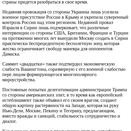
страны придется разобраться в свое время.
Недавняя провокация со стороны Украины лишь усилила
военное присутствие России в Крыму и укрепила суверенный
контроль России над этим регионом. Недавний провал
Израиля в Сирии лишь подчеркивает, что различные
интервенции со стороны США, Британии, Франции и Турции
на протяжении многих лет вынудили Москву создать в Сирии
практически беспрецедентную бесполетную зону, которая
жестко ограничивает свободу маневра для оппонентов
Дамаска.
Саммит «двадцатки» также подтвердил экономическую
слабость Вашингтона, соразмерную с его военной слабостью
пере лицом формирующегося многополярного
мироустройства.
Постоянные попытки делегитимации администрации Трампа
со стороны американских элит, в то время как европейский
истеблишмент также объявил его своим врагом, создают
общую картину растерянности на Западе, которая на руку
Нью-Дели, Москве, Пекину и Тегерану, предлагающим,
вместо вражды и санкций, стабильность сотрудничество и
диалог.