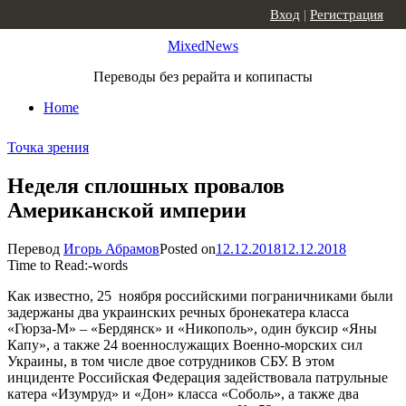
Skip to content
Вход
|
Регистрация
MixedNews
Переводы без рерайта и копипасты
Home
Точка зрения
Неделя сплошных провалов
Американской империи
Перевод
Игорь Абрамов
Posted on
12.12.2018
12.12.2018
Time to Read:
-
words
Как известно, 25 ноября российскими пограничниками были
задержаны два украинских речных бронекатера класса
«Гюрза-М» – «Бердянск» и «Никополь», один буксир «Яны
Капу», а также 24 военнослужащих Военно-морских сил
Украины, в том числе двое сотрудников СБУ. В этом
инциденте Российская Федерация задействовала патрульные
катера «Изумруд» и «Дон» класса «Соболь», а также два