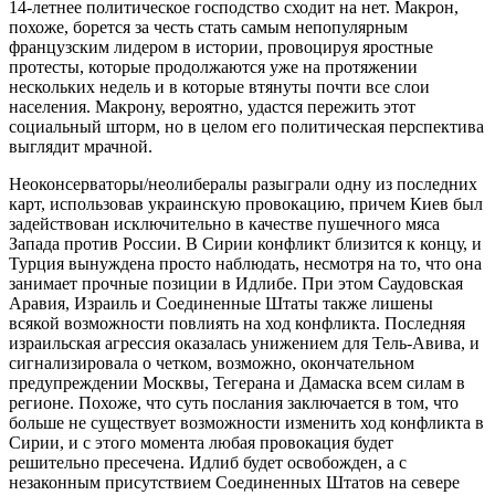
14-летнее политическое господство сходит на нет. Макрон,
похоже, борется за честь стать самым непопулярным
французским лидером в истории, провоцируя яростные
протесты, которые продолжаются уже на протяжении
нескольких недель и в которые втянуты почти все слои
населения. Макрону, вероятно, удастся пережить этот
социальный шторм, но в целом его политическая перспектива
выглядит мрачной.
Неоконсерваторы/неолибералы разыграли одну из последних
карт, использовав украинскую провокацию, причем Киев был
задействован исключительно в качестве пушечного мяса
Запада против России. В Сирии конфликт близится к концу, и
Турция вынуждена просто наблюдать, несмотря на то, что она
занимает прочные позиции в Идлибе. При этом Саудовская
Аравия, Израиль и Соединенные Штаты также лишены
всякой возможности повлиять на ход конфликта. Последняя
израильская агрессия оказалась унижением для Тель-Авива, и
сигнализировала о четком, возможно, окончательном
предупреждении Москвы, Тегерана и Дамаска всем силам в
регионе. Похоже, что суть послания заключается в том, что
больше не существует возможности изменить ход конфликта в
Сирии, и с этого момента любая провокация будет
решительно пресечена. Идлиб будет освобожден, а с
незаконным присутствием Соединенных Штатов на севере