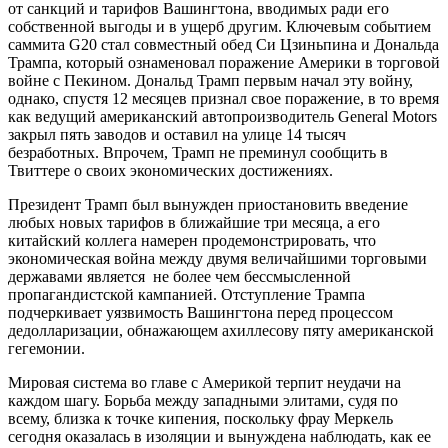
от санкций и тарифов Вашингтона, вводимых ради его
собственной выгоды и в ущерб другим. Ключевым событием
саммита G20 стал совместный обед Си Цзиньпина и Дональда
Трампа, который ознаменовал поражение Америки в торговой
войне с Пекином. Дональд Трамп первым начал эту войну,
однако, спустя 12 месяцев признал свое поражение, в то время
как ведущий американский автопроизводитель General Motors
закрыл пять заводов и оставил на улице 14 тысяч
безработных. Впрочем, Трамп не преминул сообщить в
Твиттере о своих экономических достижениях.
Президент Трамп был вынужден приостановить введение
любых новых тарифов в ближайшие три месяца, а его
китайский коллега намерен продемонстрировать, что
экономическая война между двумя величайшими торговыми
державами является не более чем бессмысленной
пропагандистской кампанией. Отступление Трампа
подчеркивает уязвимость Вашингтона перед процессом
дедолларизации, обнажающем ахиллесову пяту американской
гегемонии.
Мировая система во главе с Америкой терпит неудачи на
каждом шагу. Борьба между западными элитами, судя по
всему, близка к точке кипения, поскольку фрау Меркель
сегодня оказалась в изоляции и вынуждена наблюдать, как ее