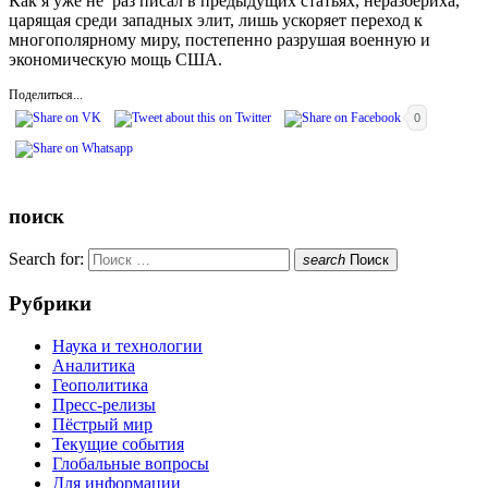
Как я уже не раз писал в предыдущих статьях, неразбериха,
царящая среди западных элит, лишь ускоряет переход к
многополярному миру, постепенно разрушая военную и
экономическую мощь США.
Поделиться...
0
поиск
Search for:
search
Поиск
Рубрики
Наука и технологии
Аналитика
Геополитика
Пресс-релизы
Пёстрый мир
Текущие события
Глобальные вопросы
Для информации