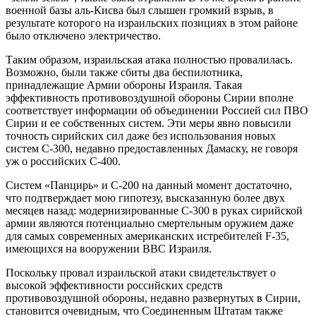
военной базы аль-Кисва был слышен громкий взрыв, в
результате которого на израильских позициях в этом районе
было отключено электричество.
Таким образом, израильская атака полностью провалилась.
Возможно, были также сбиты два беспилотника,
принадлежащие Армии обороны Израиля. Такая
эффективность противовоздушной обороны Сирии вполне
соответствует информации об объединении Россией сил ПВО
Сирии и ее собственных систем. Эти меры явно повысили
точность сирийских сил даже без использования новых
систем С-300, недавно предоставленных Дамаску, не говоря
уж о российских С-400.
Систем «Панцирь» и С-200 на данный момент достаточно,
что подтверждает мою гипотезу, высказанную более двух
месяцев назад: модернизированные С-300 в руках сирийской
армии являются потенциально смертельным оружием даже
для самых современных американских истребителей F-35,
имеющихся на вооружении ВВС Израиля.
Поскольку провал израильской атаки свидетельствует о
высокой эффективности российских средств
противовоздушной обороны, недавно развернутых в Сирии,
становится очевидным, что Соединенным Штатам также