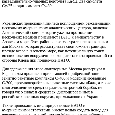
разведывательно-ударных вертолета Ка-52, два самолета
Су-25 и один самолет Су-30.
Украинская провокация явилась воплощением рекомендаций
нескольких американских аналитических центров, включая
Атлантический совет, которые уже на протяжении
нескольких месяцев призывают НАТО к вмешательству в
Азовском море. Этот район является стратегически важным
для Москвы, которая рассматривает свои южные границы,
прежде всего в Азовском море, как потенциальную точку
возникновения вооруженного конфликта из-за провокаций со
стороны Киева при поддержке НАТО.
Для сдерживания этого авантюризма Москва развернула в
Керченском проливе и прилегающей прибрежной зоне
зенитно-ракетные комплексы С-400 и модернизированные
С-300, противокорабельные ракетные системы «Бал», а также
многочисленные средства радиоэлектронной борьбы, не
говоря уж о силах и средствах, дислоцированных в
российских военных округах, примыкающих к Украине.
Такие провокации, инспирированные НАТО и
американскими стратегами, имеют целью создать повод для
введения новых санкций против Москвы и дальнейшего