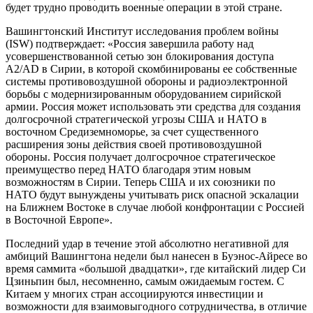
будет трудно проводить военные операции в этой стране.
Вашингтонский Институт исследования проблем войны
(ISW) подтверждает: «Россия завершила работу над
усовершенствованной сетью зон блокирования доступа
A2/AD в Сирии, в которой скомбинированы ее собственные
системы противовоздушной обороны и радиоэлектронной
борьбы с модернизированным оборудованием сирийской
армии. Россия может использовать эти средства для создания
долгосрочной стратегической угрозы США и НАТО в
восточном Средиземноморье, за счет существенного
расширения зоны действия своей противовоздушной
обороны. Россия получает долгосрочное стратегическое
преимущество перед НАТО благодаря этим новым
возможностям в Сирии. Теперь США и их союзники по
НАТО будут вынуждены учитывать риск опасной эскалации
на Ближнем Востоке в случае любой конфронтации с Россией
в Восточной Европе».
Последний удар в течение этой абсолютно негативной для
амбиций Вашингтона недели был нанесен в Буэнос-Айресе во
время саммита «большой двадцатки», где китайский лидер Си
Цзиньпин был, несомненно, самым ожидаемым гостем. С
Китаем у многих стран ассоциируются инвестиции и
возможности для взаимовыгодного сотрудничества, в отличие