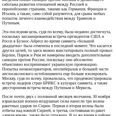
саботажа развития отношений между Россией и
европейскими странами, такими как Германия, Франция и
Италия, а также, само собой разумеется, для срыва любых
попыток личного взаимодействия между Трампом и
Путиным.
Эта последняя цель, судя по всему, была недавно достигнута,
поскольку запланированная встреча президентов США и
Росси в Буэнос-Айресе во время саммита «большой
двадцатки» была отменена в последний момент. Что касается
других целей, то здесь можно констатировать полный провал:
Берлин, Париж и Рим не намерены вводить дополнительные
санкции против России, поскольку они абсолютно
объективно воспринимают украинскую провокацию.
Попытка неоконсерваторов, неолибералов и большей части
англосаксонского истеблишмента еще больше изолировать
Москву, судя по всему, провалилась, что продемонстрировала
встреча лидеров стран БРИКС в кулуарах саммита, а также
двусторонняя встреча между Путиным и Меркель.
После почти двух с половиной месяцев молчания, 30 ноября
израильские военно-воздушные силы нанесли три волны
ракетных ударов по Сирии. Первая и вторая волны были
отбиты над южной Сирией, и третья, состоявшая из ракет
«земля-земля», также была отражена. В то же время в районе