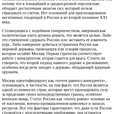
потому что в ближайшей и среднесрочной перспективе
обладает достаточным запасом сил, который нельзя
сбрасывать со счетов. Нет оснований для прогнозирования
негативных тенденций в России и во второй половине XXI
века.
Столкнувшись с подобным соперничеством, американская
политическая элита должна решить, что является целью. Либо
это стремление сдержать Россию или заставить её изменить
курс. Либо намерение добиться устранения России как
мировой державы, провоцируя или ускоряя процессы,
которые ослабят Москву. Первая стратегия соответствует
работе с конкурентом; вторая годится для врага. Стоить ли
говорить, что второй подход намного дороже и рискованнее,
особенно когда речь заходит о державе, обладающей ядерным
оружием.
Москву идентифицируют как «почти равного конкурента»,
основываясь, в частности, на том факте, что Россия является
одной из немногих стран, которые могут проецировать силу
за пределами своих непосредственных границ, особенно
военную мощь. Статус России как «почти ровни» основан на
её населении, военно-промышленном комплексе и запасах
ресурсов. Все эти факторы гарантируют, что даже если Россия
столкнётся с долгосрочными проблемами, она останется