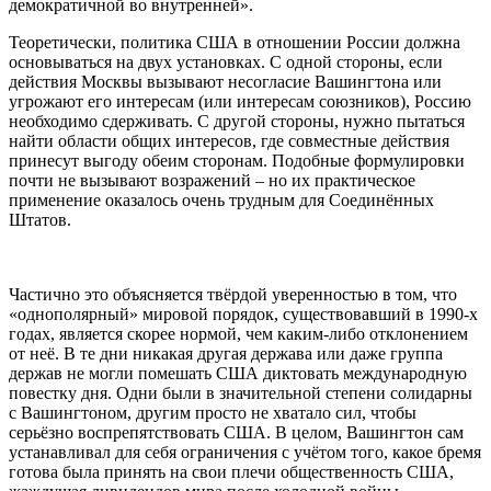
демократичной во внутренней».
Теоретически, политика США в отношении России должна
основываться на двух установках. С одной стороны, если
действия Москвы вызывают несогласие Вашингтона или
угрожают его интересам (или интересам союзников), Россию
необходимо сдерживать. С другой стороны, нужно пытаться
найти области общих интересов, где совместные действия
принесут выгоду обеим сторонам. Подобные формулировки
почти не вызывают возражений – но их практическое
применение оказалось очень трудным для Соединённых
Штатов.
Частично это объясняется твёрдой уверенностью в том, что
«однополярный» мировой порядок, существовавший в 1990-х
годах, является скорее нормой, чем каким-либо отклонением
от неё. В те дни никакая другая держава или даже группа
держав не могли помешать США диктовать международную
повестку дня. Одни были в значительной степени солидарны
с Вашингтоном, другим просто не хватало сил, чтобы
серьёзно воспрепятствовать США. В целом, Вашингтон сам
устанавливал для себя ограничения с учётом того, какое бремя
готова была принять на свои плечи общественность США,