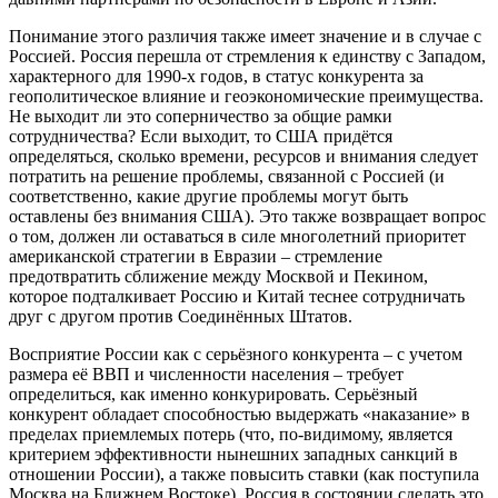
Понимание этого различия также имеет значение и в случае с
Россией. Россия перешла от стремления к единству с Западом,
характерного для 1990-х годов, в статус конкурента за
геополитическое влияние и геоэкономические преимущества.
Не выходит ли это соперничество за общие рамки
сотрудничества? Если выходит, то США придётся
определяться, сколько времени, ресурсов и внимания следует
потратить на решение проблемы, связанной с Россией (и
соответственно, какие другие проблемы могут быть
оставлены без внимания США). Это также возвращает вопрос
о том, должен ли оставаться в силе многолетний приоритет
американской стратегии в Евразии – стремление
предотвратить сближение между Москвой и Пекином,
которое подталкивает Россию и Китай теснее сотрудничать
друг с другом против Соединённых Штатов.
Восприятие России как с серьёзного конкурента – с учетом
размера её ВВП и численности населения – требует
определиться, как именно конкурировать. Серьёзный
конкурент обладает способностью выдержать «наказание» в
пределах приемлемых потерь (что, по-видимому, является
критерием эффективности нынешних западных санкций в
отношении России), а также повысить ставки (как поступила
Москва на Ближнем Востоке). Россия в состоянии сделать это,