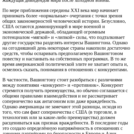
жаждущая дивидендов мира после холодной войны.
По мере приближения середины XXI века мир начинает
принимать более «нормальные» очертания с точки зрения
общих закономерностей человеческой истории. Безусловно,
США остаются доминирующей в мире военной и
экономической державой, обладающей огромным
потенциалом «мягкой» и «липкой» силы, что подталкивает
другие государства разделять интересы Вашингтона. Однако
на сегодняшний день некоторые страны накопили достаточно
средств, чтобы оспаривать предполагаемую Вашингтоном
повестку и настаивать на собственных программах. В то же
время американской политической элите не хватает опыта и,
осмелюсь сказать, понимания в отношениях с конкурентами.
В частности, Вашингтону стоит разобраться с различиями
между понятиями «конкурент» и «противник». Конкурент
стремится получить преимущества, но обычно соглашается с
общими правилами взаимодействия и не рассматривает
соперничество как антагонизм или даже враждебность.
Однако американцы не замечают этой разницы, исходя из
того, что сам факт соперничества с США (в торговле, в
технологиях или за какие-либо преимущества) должен
расцениваться как признак враждебности. В последние годы
это создало определённую напряжённость в отношениях с
давними партнёрами по безопасности в Европе и Азии.