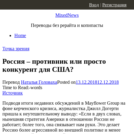
Skip to content
Вход
|
Регистрация
MixedNews
Переводы без рерайта и копипасты
Home
Точка зрения
Россия – противник или просто
конкурент для США?
Перевод
Наталья Головаха
Posted on
13.12.2018
12.12.2018
Time to Read:
-
words
Источник
Подводя итоги недавних обсуждений в Mayflower Group на
фоне керченского кризиса, журналистка Джилл Догерти
пришла к неутешительному выводу: «Если в двух словах,
нынешняя стратегия Америки в отношении России не
работает; более того, она связывает нам руки. Это делает
Россию более агрессивной во внешней политике и менее