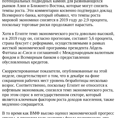
потенциальных подводных камнях для развивающихся
рынков Азии и Ближнего Востока, которые могут снизить
темпы роста. Эти комментарии косвенно подтвердил доклад
Всемирного банка, который объявил, что темпы роста
мировой экономики снизятся в 2019 году до 2,9 процента,
поскольку торговые риски продолжают нарастать.
Хотя в Египте темп экономического роста довольно высокий,
и в 2019 году он, согласно прогнозам, составит 5,6 процента,
страна буксует с реформами, осуществляемыми в рамках
жесткой экономической программы президента Абдель
Фаттаха ас-Сиси и соглашений с Международным валютным
фондом и Всемирным банком о предоставлении
обусловленных кредитов.
Скорректированные показатели, опубликованные на этой
неделе, свидетельствуют о том, что в декабре на фоне
сокращения рабочих мест уровень безработицы несколько
возрос. Соответственно, поскольку Египет не относится к
нефтяным экономикам, снизился темп экономического роста,
при этом спрос в негосударственном секторе, который
является ключевым фактором роста доходов населения, также
медленно сокращается.
В то время как ВМФ высоко оценил экономический прогресс
страны, в прошлом году эксперты фонда подчеркнули, что