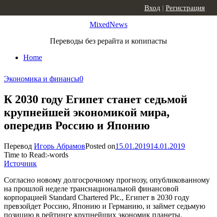
Skip to content
Вход
|
Регистрация
MixedNews
Переводы без рерайта и копипасты
Home
Экономика и финансы
0
К 2030 году Египет станет седьмой
крупнейшей экономикой мира,
опередив Россию и Японию
Перевод
Игорь Абрамов
Posted on
15.01.2019
14.01.2019
Time to Read:
-
words
Источник
Согласно новому долгосрочному прогнозу, опубликованному
на прошлой неделе транснациональной финансовой
корпорацией Standard Chartered Plc., Египет в 2030 году
превзойдет Россию, Японию и Германию, и займет седьмую
позицию в рейтинге крупнейших экономик планеты.