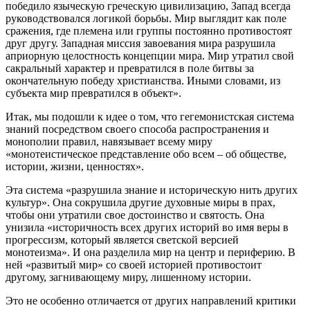
победило языческую греческую цивилизацию, Запад всегда
руководствовался логикой борьбы. Мир выглядит как поле
сражения, где племена или группы постоянно противостоят
друг другу. Западная миссия завоевания мира разрушила
априорную целостность концепции мира. Мир утратил свой
сакральный характер и превратился в поле битвы за
окончательную победу христианства. Иными словами, из
субъекта мир превратился в объект».
Итак, мы подошли к идее о том, что гегемонистская система
знаний посредством своего способа распространения и
монополии правил, навязывает всему миру
«монотеистическое представление обо всем – об обществе,
истории, жизни, ценностях».
Эта система «разрушила знание и историческую нить других
культур». Она сокрушила другие духовные миры в прах,
чтобы они утратили свое достоинство и святость. Она
унизила «историчность всех других историй во имя веры в
прогрессизм, который является светской версией
монотеизма». И она разделила мир на центр и периферию. В
ней «развитый мир» со своей историей противостоит
другому, загнивающему миру, лишенному истории.
Это не особенно отличается от других направлений критики