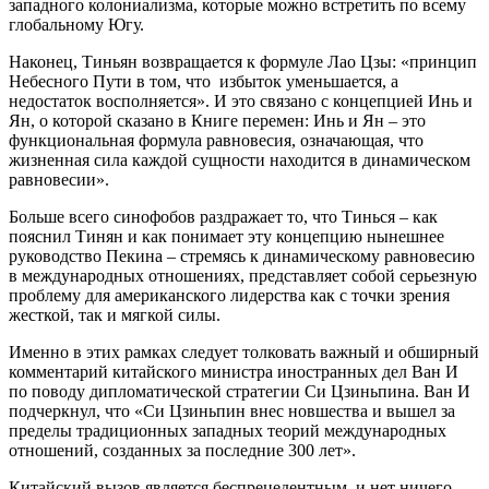
западного колониализма, которые можно встретить по всему
глобальному Югу.
Наконец, Тиньян возвращается к формуле Лао Цзы: «принцип
Небесного Пути в том, что избыток уменьшается, а
недостаток восполняется». И это связано с концепцией Инь и
Ян, о которой сказано в Книге перемен: Инь и Ян – это
функциональная формула равновесия, означающая, что
жизненная сила каждой сущности находится в динамическом
равновесии».
Больше всего синофобов раздражает то, что Тинься – как
пояснил Тинян и как понимает эту концепцию нынешнее
руководство Пекина – стремясь к динамическому равновесию
в международных отношениях, представляет собой серьезную
проблему для американского лидерства как с точки зрения
жесткой, так и мягкой силы.
Именно в этих рамках следует толковать важный и обширный
комментарий китайского министра иностранных дел Ван И
по поводу дипломатической стратегии Си Цзиньпина. Ван И
подчеркнул, что «Си Цзиньпин внес новшества и вышел за
пределы традиционных западных теорий международных
отношений, созданных за последние 300 лет».
Китайский вызов является беспрецедентным, и нет ничего