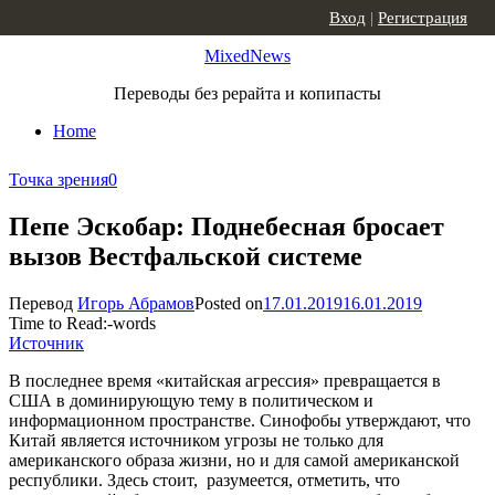
Skip to content
Вход
|
Регистрация
MixedNews
Переводы без рерайта и копипасты
Home
Точка зрения
0
Пепе Эскобар: Поднебесная бросает
вызов Вестфальской системе
Перевод
Игорь Абрамов
Posted on
17.01.2019
16.01.2019
Time to Read:
-
words
Источник
В последнее время «китайская агрессия» превращается в
США в доминирующую тему в политическом и
информационном пространстве. Синофобы утверждают, что
Китай является источником угрозы не только для
американского образа жизни, но и для самой американской
республики. Здесь стоит, разумеется, отметить, что