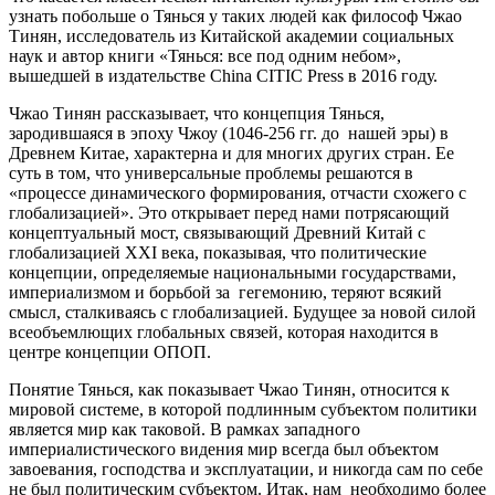
узнать побольше о Тянься у таких людей как философ Чжао
Тинян, исследователь из Китайской академии социальных
наук и автор книги «Тянься: все под одним небом»,
вышедшей в издательстве China CITIC Press в 2016 году.
Чжао Тинян рассказывает, что концепция Тянься,
зародившаяся в эпоху Чжоу (1046-256 гг. до нашей эры) в
Древнем Китае, характерна и для многих других стран. Ее
суть в том, что универсальные проблемы решаются в
«процессе динамического формирования, отчасти схожего с
глобализацией». Это открывает перед нами потрясающий
концептуальный мост, связывающий Древний Китай с
глобализацией XXI века, показывая, что политические
концепции, определяемые национальными государствами,
империализмом и борьбой за гегемонию, теряют всякий
смысл, сталкиваясь с глобализацией. Будущее за новой силой
всеобъемлющих глобальных связей, которая находится в
центре концепции ОПОП.
Понятие Тянься, как показывает Чжао Тинян, относится к
мировой системе, в которой подлинным субъектом политики
является мир как таковой. В рамках западного
империалистического видения мир всегда был объектом
завоевания, господства и эксплуатации, и никогда сам по себе
не был политическим субъектом. Итак, нам необходимо более