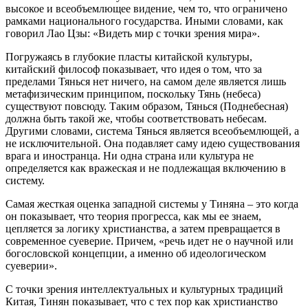
высокое и всеобъемлющее видение, чем то, что ограничено
рамками национального государства. Иными словами, как
говорил Лао Цзы: «Видеть мир с точки зрения мира».
Погружаясь в глубокие пласты китайской культуры,
китайский философ показывает, что идея о том, что за
пределами Тянься нет ничего, на самом деле является лишь
метафизическим принципом, поскольку Тянь (небеса)
существуют повсюду. Таким образом, Тянься (Поднебесная)
должна быть такой же, чтобы соответствовать небесам.
Другими словами, система Тянься является всеобъемлющей, а
не исключительной. Она подавляет саму идею существования
врага и иностранца. Ни одна страна или культура не
определяется как вражеская и не подлежащая включению в
систему.
Самая жесткая оценка западной системы у Тиняна – это когда
он показывает, что теория прогресса, как мы ее знаем,
цепляется за логику христианства, а затем превращается в
современное суеверие. Причем, «речь идет не о научной или
богословской концепции, а именно об идеологическом
суеверии».
С точки зрения интеллектуальных и культурных традиций
Китая, Тинян показывает, что с тех пор как христианство