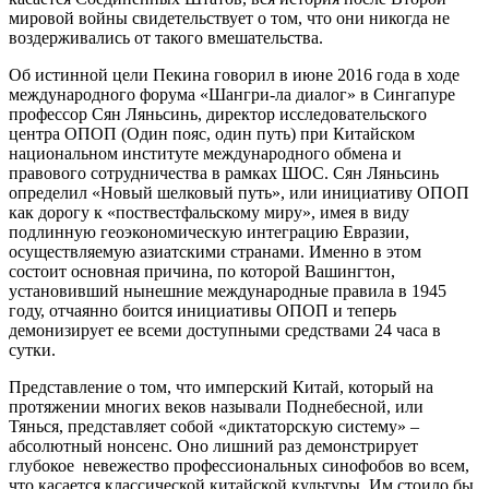
мировой войны свидетельствует о том, что они никогда не
воздерживались от такого вмешательства.
Об истинной цели Пекина говорил в июне 2016 года в ходе
международного форума «Шангри-ла диалог» в Сингапуре
профессор Сян Ляньсинь, директор исследовательского
центра ОПОП (Один пояс, один путь) при Китайском
национальном институте международного обмена и
правового сотрудничества в рамках ШОС. Сян Ляньсинь
определил «Новый шелковый путь», или инициативу ОПОП
как дорогу к «поствестфальскому миру», имея в виду
подлинную геоэкономическую интеграцию Евразии,
осуществляемую азиатскими странами. Именно в этом
состоит основная причина, по которой Вашингтон,
установивший нынешние международные правила в 1945
году, отчаянно боится инициативы ОПОП и теперь
демонизирует ее всеми доступными средствами 24 часа в
сутки.
Представление о том, что имперский Китай, который на
протяжении многих веков называли Поднебесной, или
Тянься, представляет собой «диктаторскую систему» –
абсолютный нонсенс. Оно лишний раз демонстрирует
глубокое невежество профессиональных синофобов во всем,
что касается классической китайской культуры. Им стоило бы