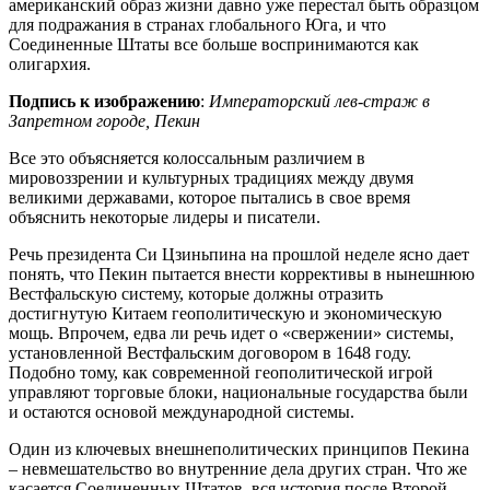
американский образ жизни давно уже перестал быть образцом
для подражания в странах глобального Юга, и что
Соединенные Штаты все больше воспринимаются как
олигархия.
Подпись к изображению
:
Императорский лев-страж в
Запретном городе, Пекин
Все это объясняется колоссальным различием в
мировоззрении и культурных традициях между двумя
великими державами, которое пытались в свое время
объяснить некоторые лидеры и писатели.
Речь президента Си Цзиньпина на прошлой неделе ясно дает
понять, что Пекин пытается внести коррективы в нынешнюю
Вестфальскую систему, которые должны отразить
достигнутую Китаем геополитическую и экономическую
мощь. Впрочем, едва ли речь идет о «свержении» системы,
установленной Вестфальским договором в 1648 году.
Подобно тому, как современной геополитической игрой
управляют торговые блоки, национальные государства были
и остаются основой международной системы.
Один из ключевых внешнеполитических принципов Пекина
– невмешательство во внутренние дела других стран. Что же
касается Соединенных Штатов, вся история после Второй