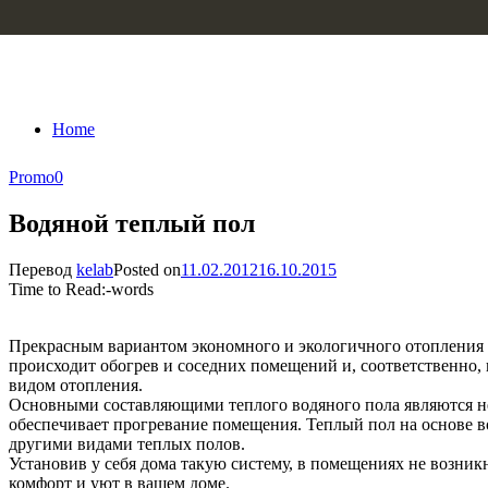
Skip to content
Home
Promo
0
Водяной теплый пол
Перевод
kelab
Posted on
11.02.2012
16.10.2015
Time to Read:
-
words
Прекрасным вариантом экономного и экологичного отопления п
происходит обогрев и соседних помещений и, соответственно, 
видом отопления.
Основными составляющими теплого водяного пола являются неп
обеспечивает прогревание помещения. Теплый пол на основе в
другими видами теплых полов.
Установив у себя дома такую систему, в помещениях не возникн
комфорт и уют в вашем доме.