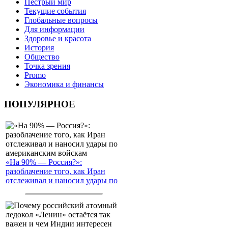
Пёстрый мир
Текущие события
Глобальные вопросы
Для информации
Здоровье и красота
История
Общество
Точка зрения
Promo
Экономика и финансы
ПОПУЛЯРНОЕ
«На 90% — Россия?»:
разоблачение того, как Иран
отслеживал и наносил удары по
американским войскам