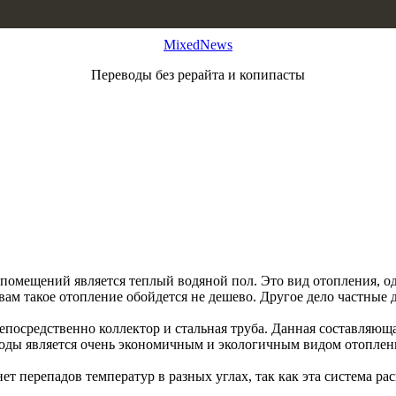
MixedNews
Переводы без рерайта и копипасты
омещений является теплый водяной пол. Это вид отопления, од
вам такое отопление обойдется не дешево. Другое дело частные 
осредственно коллектор и стальная труба. Данная составляюща
оды является очень экономичным и экологичным видом отопления
ет перепадов температур в разных углах, так как эта система ра