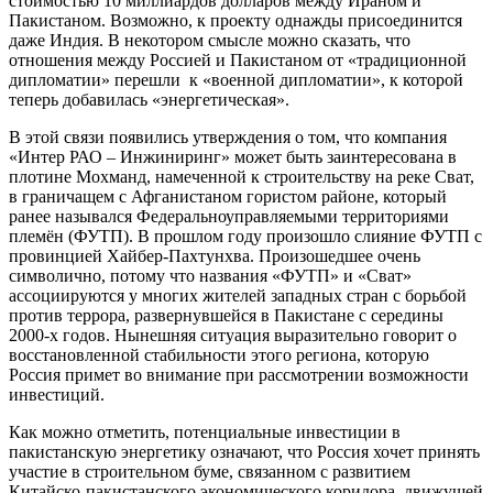
стоимостью 10 миллиардов долларов между Ираном и
Пакистаном. Возможно, к проекту однажды присоединится
даже Индия. В некотором смысле можно сказать, что
отношения между Россией и Пакистаном от «традиционной
дипломатии» перешли к «военной дипломатии», к которой
теперь добавилась «энергетическая».
В этой связи появились утверждения о том, что компания
«Интер РАО – Инжиниринг» может быть заинтересована в
плотине Мохманд, намеченной к строительству на реке Сват,
в граничащем с Афганистаном гористом районе, который
ранее назывался Федеральноуправляемыми территориями
племён (ФУТП). В прошлом году произошло слияние ФУТП с
провинцией Хайбер-Пахтунхва. Произошедшее очень
символично, потому что названия «ФУТП» и «Сват»
ассоциируются у многих жителей западных стран с борьбой
против террора, развернувшейся в Пакистане с середины
2000-х годов. Нынешняя ситуация выразительно говорит о
восстановленной стабильности этого региона, которую
Россия примет во внимание при рассмотрении возможности
инвестиций.
Как можно отметить, потенциальные инвестиции в
пакистанскую энергетику означают, что Россия хочет принять
участие в строительном буме, связанном с развитием
Китайско-пакистанского экономического коридора, движущей