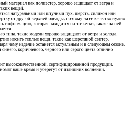
нный материал как полиэстер, хорошо защищает от ветра и
таких вещей.
аться натуральный или штучный пух, шерсть, силикон или
тку от другой верхней одежды, поэтому на ее качество нужно
ть информацию, которая находится на этикетки, также на ней
ается.
го типа, такие модели хорошо защищают от ветра и холода.
тно носить теплые вещи, такие как шерстяной свитер.
аря чему изделие останется актуальным и в следующем сезоне.
и синего, коричневого, черного или серого цвета отлично
ент высококачественной, сертифицированной продукции.
номят ваше время и уберегут от излишних волнений.