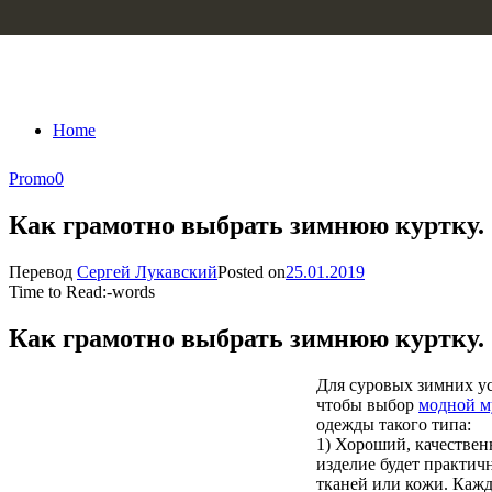
Skip to content
Home
Promo
0
Как грамотно выбрать зимнюю куртку.
Перевод
Сергей Лукавский
Posted on
25.01.2019
Time to Read:
-
words
Как грамотно выбрать зимнюю куртку.
Для суровых зимних ус
чтобы выбор
модной м
одежды такого типа:
1) Хороший, качествен
изделие будет практич
тканей или кожи. Кажд