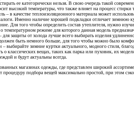
 стирать ее категорически нельзя. В свою очередь такой совреме
осит высокий температуры, что также влияет на процесс стирки 
ль – в качестве теплоизоляционного материала может использов
алоги. Именно наличие хорошей подкладки отличает зимнюю кур
ние. Для того чтобы определить состав утеплителя, нужно изучи
я о температурном режиме для которого данная модель предназнач
 для защиты от холода лучше всего выбирать изделия удлиненно
должен быть немного больше, для того чтобы можно было комфор
 – выбирайте зимние куртки актуального, модного стиля, благод
ь о классических вещах, таких как парка или пуховик, их модел
еждой и будут актуальны всегда.
ованных магазинах одежды, где представлен широкий ассортим
 процедуру подбора вещей максимально простой, при этом сэко