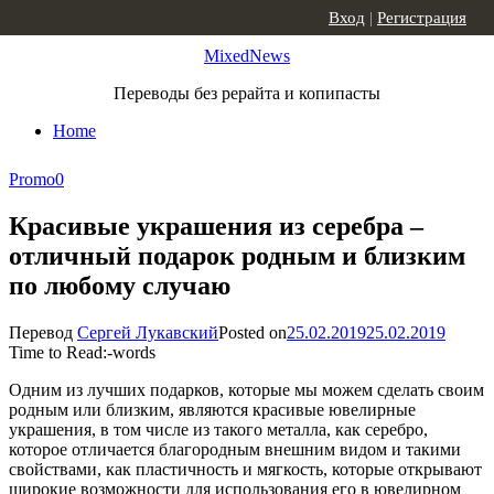
Skip to content
Вход
|
Регистрация
MixedNews
Переводы без рерайта и копипасты
Home
Promo
0
Красивые украшения из серебра –
отличный подарок родным и близким
по любому случаю
Перевод
Сергей Лукавский
Posted on
25.02.2019
25.02.2019
Time to Read:
-
words
Одним из лучших подарков, которые мы можем сделать своим
родным или близким, являются красивые ювелирные
украшения, в том числе из такого металла, как серебро,
которое отличается благородным внешним видом и такими
свойствами, как пластичность и мягкость, которые открывают
широкие возможности для использования его в ювелирном