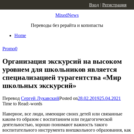
Skip to content
Вход
|
Регистрация
MixedNews
Переводы без рерайта и копипасты
Home
Promo
0
Организация экскурсий на высоком
уровнем для школьников является
специализацией турагентства «Мир
школьных экскурсий»
Перевод
Сергей Лукавский
Posted on
28.02.2019
25.04.2021
Time to Read:
-
words
Наверное, все люди, имеющие своих детей или связанные
каким-то образом с воспитанием или педагогической
деятельностью, хорошо понимают важность такого
воспитательного инструмента внешкольного образования, как