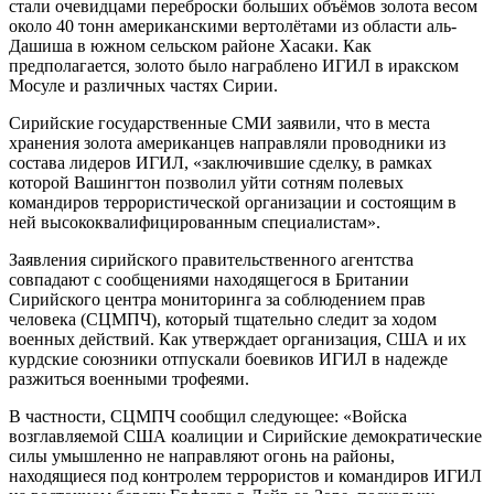
стали очевидцами переброски больших объёмов золота весом
около 40 тонн американскими вертолётами из области аль-
Дашиша в южном сельском районе Хасаки. Как
предполагается, золото было награблено ИГИЛ в иракском
Мосуле и различных частях Сирии.
Сирийские государственные СМИ заявили, что в места
хранения золота американцев направляли проводники из
состава лидеров ИГИЛ, «заключившие сделку, в рамках
которой Вашингтон позволил уйти сотням полевых
командиров террористической организации и состоящим в
ней высококвалифицированным специалистам».
Заявления сирийского правительственного агентства
совпадают с сообщениями находящегося в Британии
Сирийского центра мониторинга за соблюдением прав
человека (СЦМПЧ), который тщательно следит за ходом
военных действий. Как утверждает организация, США и их
курдские союзники отпускали боевиков ИГИЛ в надежде
разжиться военными трофеями.
В частности, СЦМПЧ сообщил следующее: «Войска
возглавляемой США коалиции и Сирийские демократические
силы умышленно не направляют огонь на районы,
находящиеся под контролем террористов и командиров ИГИЛ