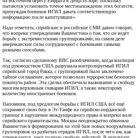
на восточном берегу Евфрата в Дейр-эз-Зоре, поскольку
пытаются установить точное местонахождение этих богатств,
принуждая боевиков ИГИЛ давать соответствующую
информацию после капитуляции».
Надо отметить, сирийские и российские СМИ давно говорят,
что вопреки утверждениям Вашингтона о том, что он ведёт
борьбу с экстремистскими группировками, на самом деле
американские силы сотрудничают с боевиками самыми
разными способами.
Так, согласно сделанному BBC разоблачению, когда коалиция
под руководством США разрушала контролируемый ИГИЛ
сирийский город Ракка, с группировкой было заключено
тайное соглашение, которое позволило террористам безопасно
покинуть район. Эта сделка обеспечила выживание и свободу
многим верховным главарям ИГИЛ, а также некоторому
количеству иностранных боевиков.
Напомним, под предлогом борьбы с ИГИЛ США всё ещё
сохраняют свою базу в Эт-Танфе на сирийско-иорданской
границе в нарушение международного права и вопреки воле
сирийского правительства. Москва неоднократно обвиняла
Вашингтон в формировании на этой базе новых вооружённых
группировок из разбитых отрядов ИГИЛ, после чего им, как
утверждается, дают полную свободу действий. В результате