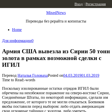
Skip to content
Вход
|
Регистрация
MixedNews
Переводы без рерайта и копипасты
Home
Для информации
0
Армия США вывезла из Сирии 50 тонн
золота в рамках возможной сделки с
ИГИЛ
Перевод
Наталья Головаха
Posted on
04.03.2019
01.03.2019
Time to Read:
-
words
Поскольку изолированные остатки отрядов ИГИЛ были
обречены на неизбежное поражение на северо-востоке Сирии,
Соединённые Штаты, по некоторой информации, сделали им
предложение, от которого те не могли отказаться. Боевиков
якобы поставили перед выбором: либо отдать американцам
свои огромные тайники с золотом, либо умереть.