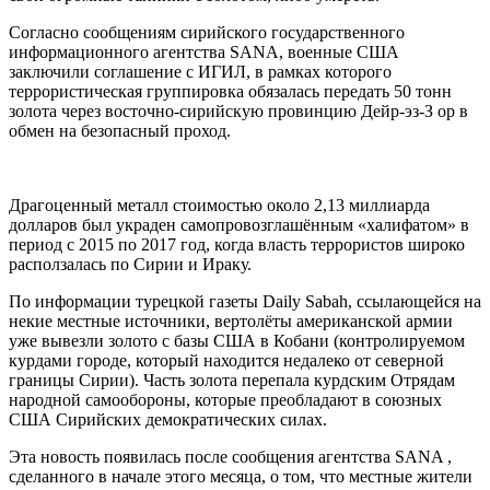
Согласно сообщениям сирийского государственного
информационного агентства SANA, военные США
заключили соглашение с ИГИЛ, в рамках которого
террористическая группировка обязалась передать 50 тонн
золота через восточно-сирийскую провинцию Дейр-эз-З ор в
обмен на безопасный проход.
Драгоценный металл стоимостью около 2,13 миллиарда
долларов был украден самопровозглашённым «халифатом» в
период с 2015 по 2017 год, когда власть террористов широко
расползалась по Сирии и Ираку.
По информации турецкой газеты Daily Sabah, ссылающейся на
некие местные источники, вертолёты американской армии
уже вывезли золото с базы США в Кобани (контролируемом
курдами городе, который находится недалеко от северной
границы Сирии). Часть золота перепала курдским Отрядам
народной самообороны, которые преобладают в союзных
США Сирийских демократических силах.
Эта новость появилась после сообщения агентства SANA ,
сделанного в начале этого месяца, о том, что местные жители