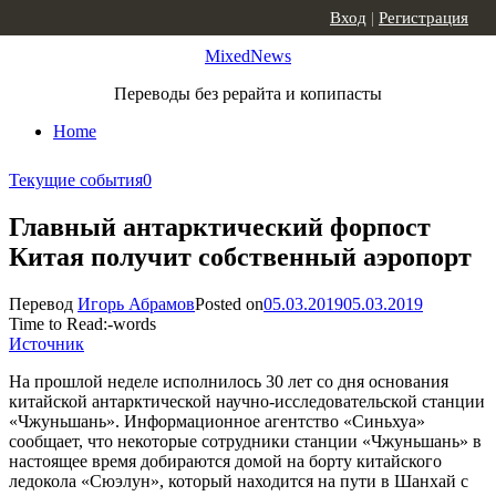
Skip to content
Вход
|
Регистрация
MixedNews
Переводы без рерайта и копипасты
Home
Текущие события
0
Главный антарктический форпост
Китая получит собственный аэропорт
Перевод
Игорь Абрамов
Posted on
05.03.2019
05.03.2019
Time to Read:
-
words
Источник
На прошлой неделе исполнилось 30 лет со дня основания
китайской антарктической научно-исследовательской станции
«Чжуньшань». Информационное агентство «Синьхуа»
сообщает, что некоторые сотрудники станции «Чжуньшань» в
настоящее время добираются домой на борту китайского
ледокола «Сюэлун», который находится на пути в Шанхай с