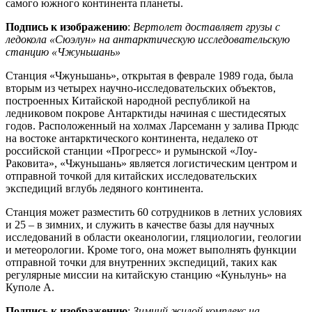
самого южного континента планеты.
Подпись к изображению
:
Вертолет доставляет грузы с
ледокола «Сюэлун» на антарктическую исследовательскую
станцию «Чжуньшань»
Станция «Чжуньшань», открытая в феврале 1989 года, была
вторым из четырех научно-исследовательских объектов,
построенных Китайской народной республикой на
ледниковом покрове Антарктиды начиная с шестидесятых
годов. Расположенный на холмах Ларсеманн у залива Прюдс
на востоке антарктического континента, недалеко от
российской станции «Прогресс» и румынской «Лоу-
Раковита», «Чжуньшань» является логистическим центром и
отправной точкой для китайских исследовательских
экспедиций вглубь ледяного континента.
Станция может разместить 60 сотрудников в летних условиях
и 25 – в зимних, и служить в качестве базы для научных
исследований в области океанологии, гляциологии, геологии
и метеорологии. Кроме того, она может выполнять функции
отправной точки для внутренних экспедиций, таких как
регулярные миссии на китайскую станцию «Куньлунь» на
Куполе А.
Подпись к изображению
:
Зимний жилой комплекс на