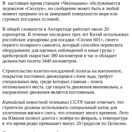
В настоящее время станция «Чжуньшань» обслуживается
ледоколом «Сюэлун», но сообщение может быть в любой
момент прервано из-за замерзшей поверхности моря или
суровых погодных условий.
В общей сложности в Антарктиде работает около 20
аэропортов. В течение последних трех лет Китай использовал
российские аэродромы для посадки «Сюэин 601», своего
первого полярного самолета, который способен перевозить
оборудование для научных наблюдений и иные грузы с
крейсерской скоростью 380 километров в час и обладает
дальностью полета 3440 километров.
Строительство взлетно-посадочной полосы на континенте,
покрытом постоянно движущимся слоем льда, требует
специальных мер, среди которых главная – поиск
оптимального места, где скорость движения минимальна, а
направление движения является постоянным.
Китайский
новостной телеканал
CGTN
также отмечает, что
строители должны использовать специальный каток для
уплотнения мягкого снега, что отнимает много времени. Лето
на Южном полюсе длится с ноября по февраль, а температура
в это время редко превышает минус 20 градусов по Цельсию.